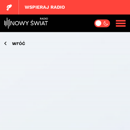
WSPIERAJ RADIO
wróć