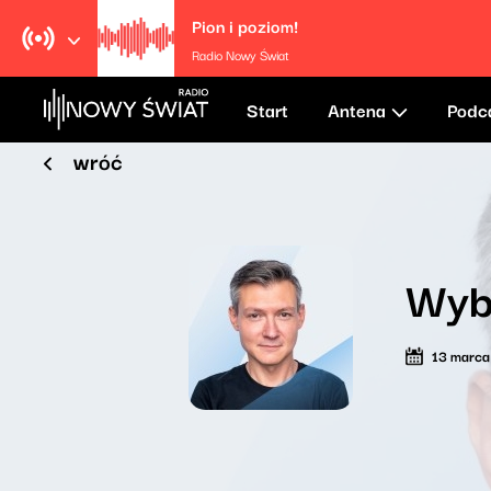
Pion i poziom!
Radio Nowy Świat
Start
Antena
Podc
wróć
Wyb
13 marc