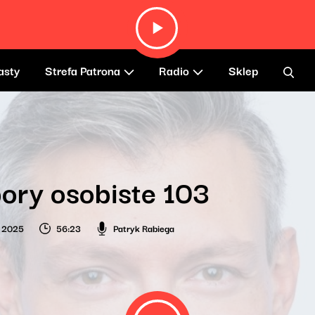
asty
Strefa Patrona
Radio
Sklep
ory osobiste 103
a 2025
56:23
Patryk Rabiega