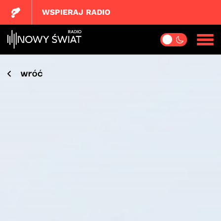
WSPIERAJ RADIO
wróć