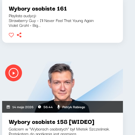
Wybory osobiste 161
Playlista audycji:
Strawberry Guy - I'll Never Feel That Young Again
Violet Grohl - Big...
Patryk Rabiega
14 maja 2026
56:44
Wybory osobiste 158 [WIDEO]
Gościem w "Wyborach osobistych" był Mietek Szcześniak.
Pretekstem do spotkania jest premiera...