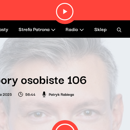
asty
Strefa Patrona
Radio
Sklep
ory osobiste 106
ia 2025
56:44
Patryk Rabiega