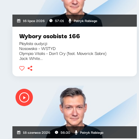
Patryk Rabiega
16 lipca 2026
57:01
Wybory osobiste 166
Playlista audycji:
Nosowska - WSTYD
Olympia Vitalis - Don't Cry (feat. Maverick Sabre)
Jack White...
Patryk Rabiega
18 czerwca 2026
56:30