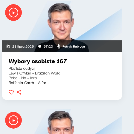
Patryk Rabiega
23 lipca 2026
57:23
Wybory osobiste 167
Playlista audycji:
Lewis OfMan - Brazilian Walk
Bebe - No + llorá
Raffaella Carrà - A far...