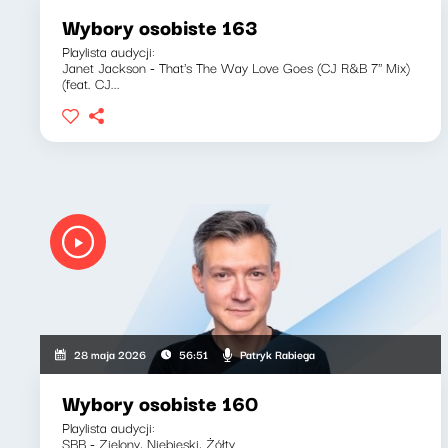
Wybory osobiste 163
Playlista audycji:
Janet Jackson - That's The Way Love Goes (CJ R&B 7'' Mix)
(feat. CJ...
Patryk Rabiega
28 maja 2026
56:51
Wybory osobiste 160
Playlista audycji:
SBB - Zielony, Niebieski, Żółty