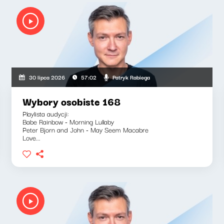
Patryk Rabiega
30 lipca 2026
57:02
Wybory osobiste 168
Playlista audycji:
Babe Rainbow - Morning Lullaby
Peter Bjorn and John - May Seem Macabre
Love...