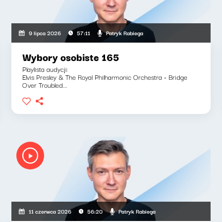
Patryk Rabiega
9 lipca 2026
57:11
Wybory osobiste 165
Playlista audycji:
Elvis Presley & The Royal Philharmonic Orchestra - Bridge
Over Troubled...
Patryk Rabiega
11 czerwca 2026
56:20