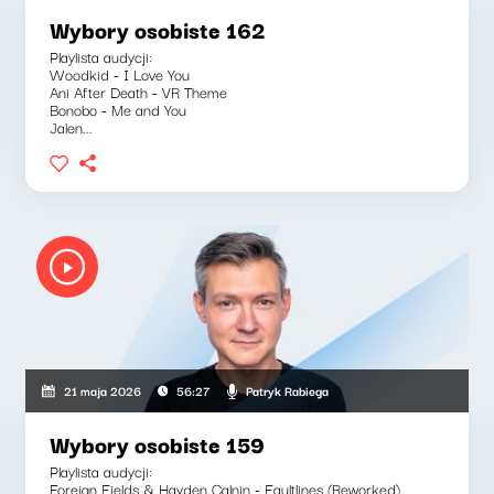
Wybory osobiste 162
Playlista audycji:
Woodkid - I Love You
Ani After Death - VR Theme
Bonobo - Me and You
Jalen...
Patryk Rabiega
21 maja 2026
56:27
Wybory osobiste 159
Playlista audycji:
Foreign Fields & Hayden Calnin - Faultlines (Reworked)