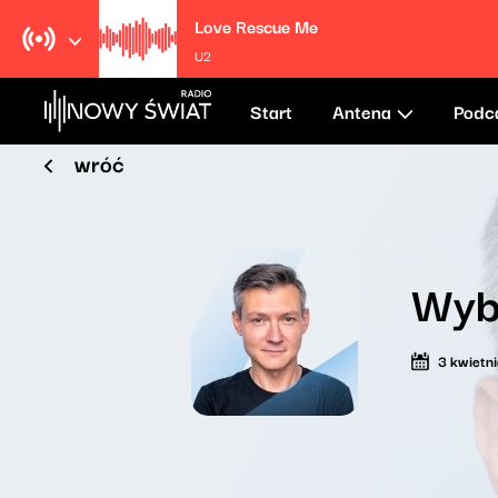
Love Rescue Me
U2
Start
Antena
Podc
wróć
Wyb
3 kwietn