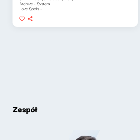
Archive - System
Love Spells -...
Zespół