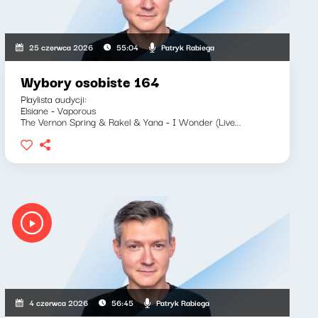
Patryk Rabiega
25 czerwca 2026
55:04
Wybory osobiste 164
Playlista audycji:
Elsiane - Vaporous
The Vernon Spring & Rakel & Yana - I Wonder (Live...
Patryk Rabiega
4 czerwca 2026
56:45