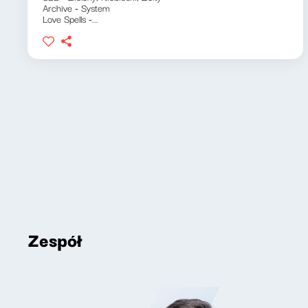
Archive - System
Love Spells -...
Zespół