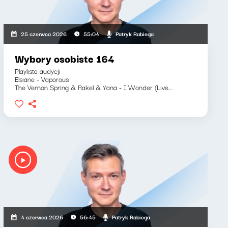
Patryk Rabiega
25 czerwca 2026
55:04
Wybory osobiste 164
Playlista audycji:
Elsiane - Vaporous
The Vernon Spring & Rakel & Yana - I Wonder (Live...
Patryk Rabiega
4 czerwca 2026
56:45