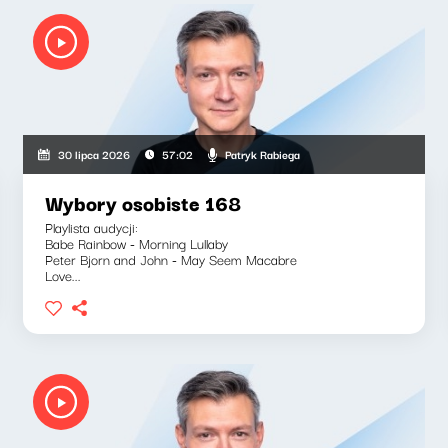
Patryk Rabiega
30 lipca 2026
57:02
Wybory osobiste 168
Playlista audycji:
Babe Rainbow - Morning Lullaby
Peter Bjorn and John - May Seem Macabre
Love...