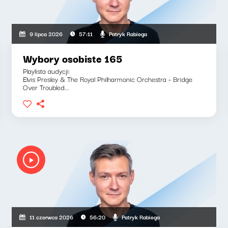
Patryk Rabiega
9 lipca 2026
57:11
Wybory osobiste 165
Playlista audycji:
Elvis Presley & The Royal Philharmonic Orchestra - Bridge
Over Troubled...
Patryk Rabiega
11 czerwca 2026
56:20