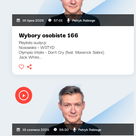
Patryk Rabiega
16 lipca 2026
57:01
Wybory osobiste 166
Playlista audycji:
Nosowska - WSTYD
Olympia Vitalis - Don't Cry (feat. Maverick Sabre)
Jack White...
Patryk Rabiega
18 czerwca 2026
56:30