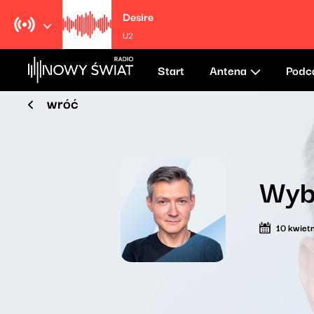
Desire
U2
Start
Antena
Podc
wróć
Wyb
10 kwiet