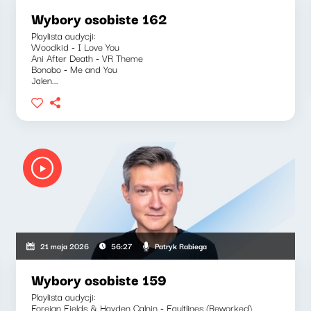
Wybory osobiste 162
Playlista audycji:
Woodkid - I Love You
Ani After Death - VR Theme
Bonobo - Me and You
Jalen...
Patryk Rabiega
21 maja 2026
56:27
Wybory osobiste 159
Playlista audycji:
Foreign Fields & Hayden Calnin - Faultlines (Reworked)