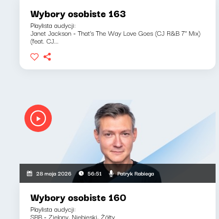
Wybory osobiste 163
Playlista audycji:
Janet Jackson - That's The Way Love Goes (CJ R&B 7'' Mix)
(feat. CJ...
Patryk Rabiega
28 maja 2026
56:51
Wybory osobiste 160
Playlista audycji:
SBB - Zielony, Niebieski, Żółty