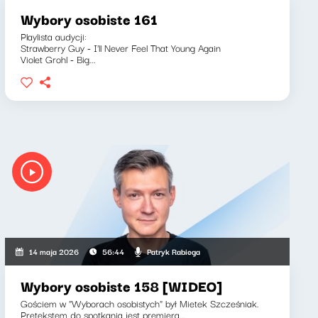
Wybory osobiste 161
Playlista audycji:
Strawberry Guy - I'll Never Feel That Young Again
Violet Grohl - Big...
Patryk Rabiega
14 maja 2026
56:44
Wybory osobiste 158 [WIDEO]
Gościem w "Wyborach osobistych" był Mietek Szcześniak.
Pretekstem do spotkania jest premiera...