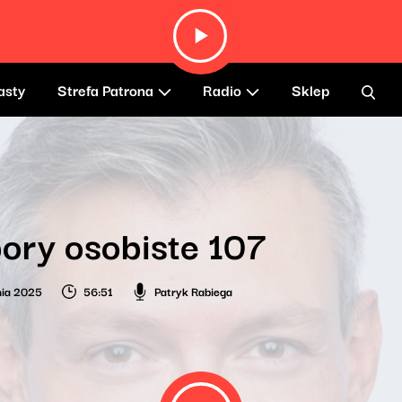
asty
Strefa Patrona
Radio
Sklep
ory osobiste 107
nia 2025
56:51
Patryk Rabiega