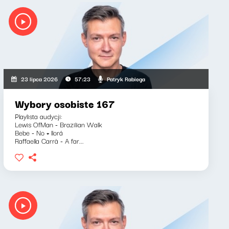
Patryk Rabiega
23 lipca 2026
57:23
Wybory osobiste 167
Playlista audycji:
Lewis OfMan - Brazilian Walk
Bebe - No + llorá
Raffaella Carrà - A far...