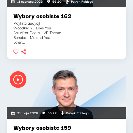
Patryk Rabiega
11 czerwca 2026
56:20
Wybory osobiste 162
Playlista audycji:
Woodkid - I Love You
Ani After Death - VR Theme
Bonobo - Me and You
Jalen...
Patryk Rabiega
21 maja 2026
56:27
Wybory osobiste 159