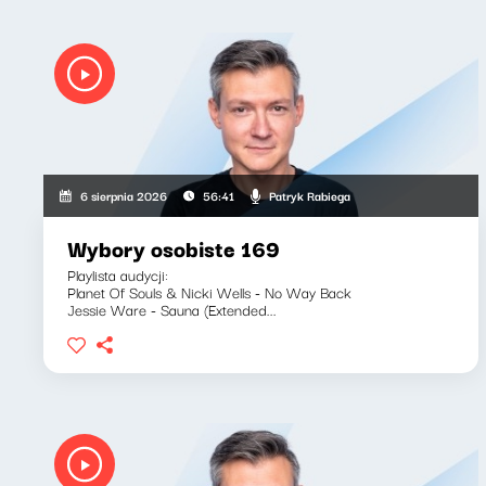
Patryk Rabiega
6 sierpnia 2026
56:41
Wybory osobiste 169
Playlista audycji:
Planet Of Souls & Nicki Wells - No Way Back
Jessie Ware - Sauna (Extended...