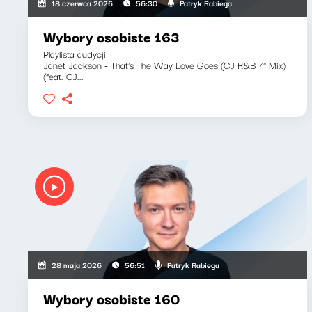
Patryk Rabiega
18 czerwca 2026
56:30
Wybory osobiste 163
Playlista audycji:
Janet Jackson - That's The Way Love Goes (CJ R&B 7'' Mix)
(feat. CJ...
Patryk Rabiega
28 maja 2026
56:51
Wybory osobiste 160