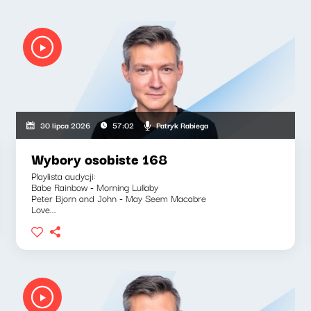
Patryk Rabiega
30 lipca 2026
57:02
Wybory osobiste 168
Playlista audycji:
Babe Rainbow - Morning Lullaby
Peter Bjorn and John - May Seem Macabre
Love...