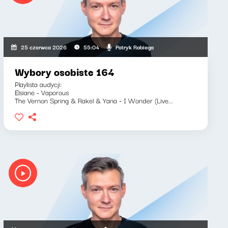
Patryk Rabiega
25 czerwca 2026
55:04
Wybory osobiste 164
Playlista audycji:
Elsiane - Vaporous
The Vernon Spring & Rakel & Yana - I Wonder (Live...