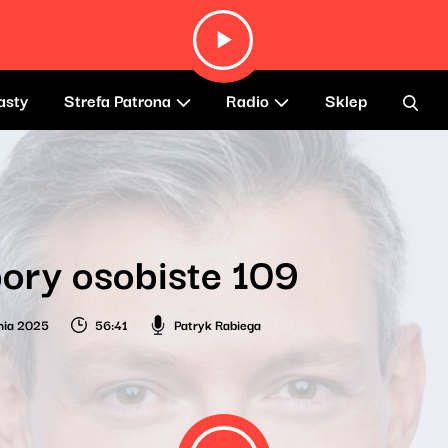
asty
Strefa Patrona
Radio
Sklep
ory osobiste 109
nia 2025
56:41
Patryk Rabiega