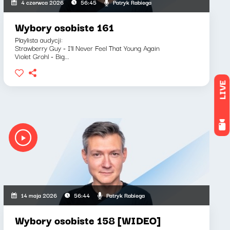
Patryk Rabiega
4 czerwca 2026
56:45
Wybory osobiste 161
Playlista audycji:
Strawberry Guy - I'll Never Feel That Young Again
Violet Grohl - Big...
LIVE
Patryk Rabiega
14 maja 2026
56:44
Wybory osobiste 158 [WIDEO]