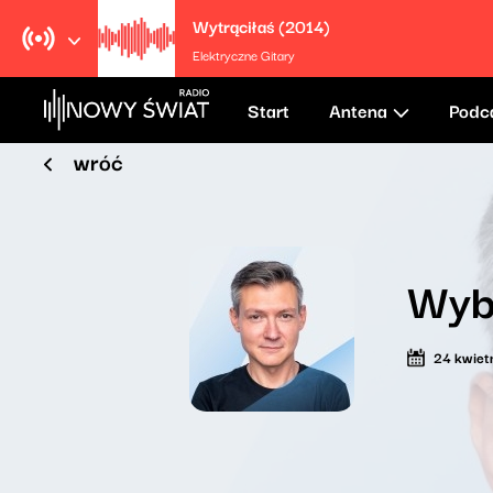
Wytrąciłaś (2014)
Elektryczne Gitary
Start
Antena
Podc
wróć
Wyb
24 kwiet