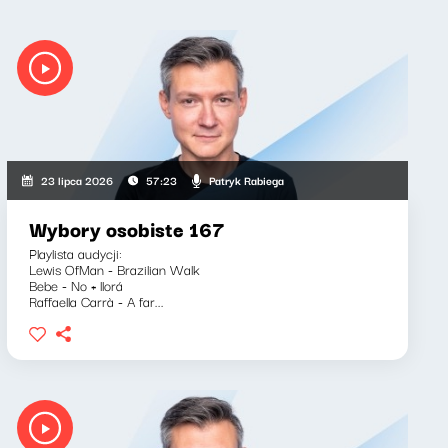
Patryk Rabiega
23 lipca 2026
57:23
Wybory osobiste 167
Playlista audycji:
Lewis OfMan - Brazilian Walk
Bebe - No + llorá
Raffaella Carrà - A far...