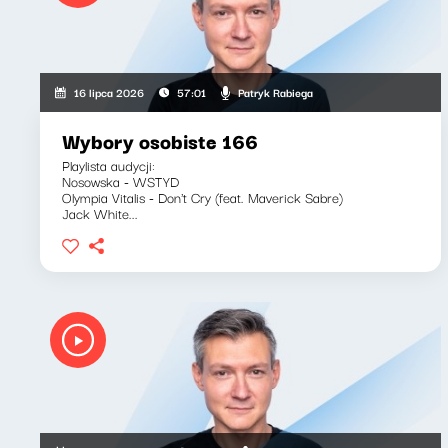
Patryk Rabiega
16 lipca 2026
57:01
Wybory osobiste 166
Playlista audycji:
Nosowska - WSTYD
Olympia Vitalis - Don't Cry (feat. Maverick Sabre)
Jack White...