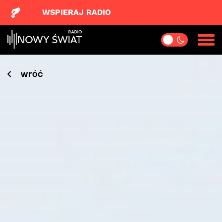
WSPIERAJ RADIO
wróć