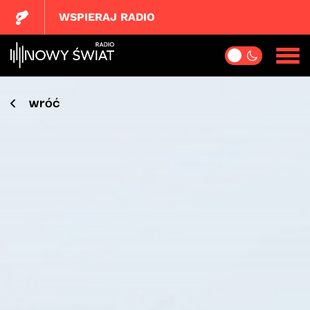
WSPIERAJ RADIO
wróć