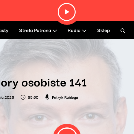
asty
Strefa Patrona
Radio
Sklep
ry osobiste 141
nia 2026
55:50
Patryk Rabiega