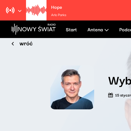
Hope
Arlo Parks
Start
Antena
Podc
wróć
Wybo
15 stycz