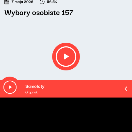
7 maja 2026
56:54
Wybory osobiste 157
Samoloty
Organek