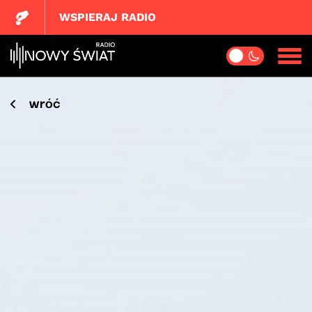
WSPIERAJ RADIO
wróć