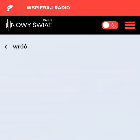
WSPIERAJ RADIO
wróć