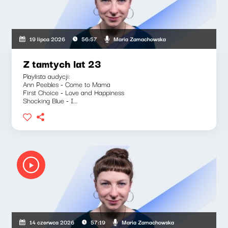
Maria Zamachowska
19 lipca 2026
56:57
Z tamtych lat 23
Playlista audycji:
Ann Peebles - Come to Mama
First Choice - Love and Happiness
Shocking Blue - I...
Maria Zamachowska
14 czerwca 2026
57:19