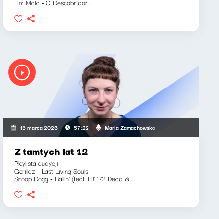
Tim Maia - O Descobridor...
Maria Zamachowska
15 marca 2026
57:22
Z tamtych lat 12
Playlista audycji:
Gorillaz - Last Living Souls
Snoop Dogg - Ballin' (feat. Lil' 1/2 Dead &...