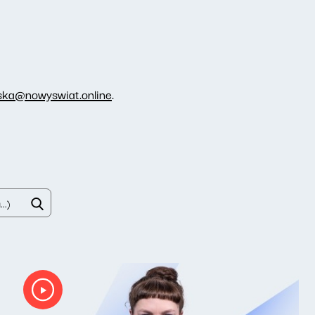
ka@nowyswiat.online
.