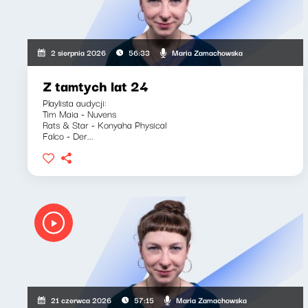
Maria Zamachowska
2 sierpnia 2026
56:33
Z tamtych lat 24
Playlista audycji:
Tim Maia - Nuvens
Rats & Star - Konyaha Physical
Falco - Der...
Maria Zamachowska
21 czerwca 2026
57:15