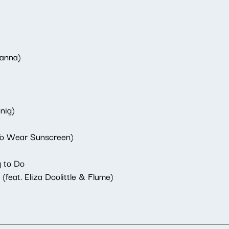
hanna)
nig)
To Wear Sunscreen)
 to Do
feat. Eliza Doolittle & Flume)