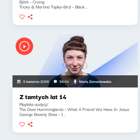
Björk - Crying
Tricky & Martina Topley-Bird - Black...
Maria Zamachowska
5 kwietnia 2026
56:04
Z tamtych lat 14
Playlista audycji:
The Dixie Hummingbirds - What A Friend We Have In Jesus
George Beverly Shea - I...