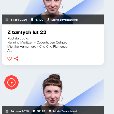
Maria Zamachowska
5 lipca 2026
57:20
Z tamtych lat 22
Playlista audycji:
Henning Moritzen - Copenhagen Calypso
Michiko Hamamura - Cha Cha Flamenco
Al...
Maria Zamachowska
24 maja 2026
57:23