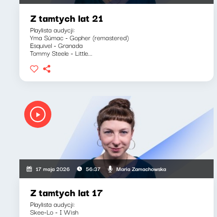
Z tamtych lat 21
Playlista audycji:
Yma Súmac - Gopher (remastered)
Esquivel - Granada
Tommy Steele - Little...
Maria Zamachowska
17 maja 2026
56:37
Z tamtych lat 17
Playlista audycji:
Skee-Lo - I Wish