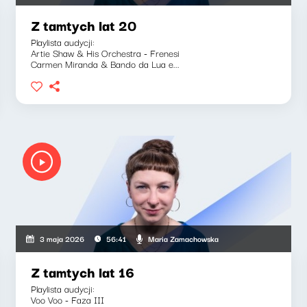
Z tamtych lat 20
Playlista audycji:
Artie Shaw & His Orchestra - Frenesi
Carmen Miranda & Bando da Lua e...
Maria Zamachowska
3 maja 2026
56:41
Z tamtych lat 16
Playlista audycji:
Voo Voo - Faza III