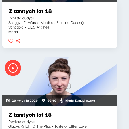
Z tamtych lat 18
Playlista audycji:
Shaggy - It Wasn't Me (feat. Ricardo Ducent)
Santigold - L.E.S Artistes
Maria...
Maria Zamachowska
26 kwietnia 2026
56:46
Z tamtych lat 15
Playlista audycji:
Gladys Knight & The Pips - Taste of Bitter Love