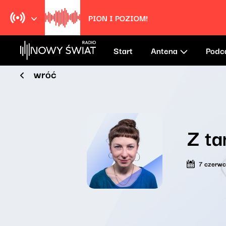
PION I POZIOM!
Start
Antena
Podc
wróć
Z ta
7 czerw