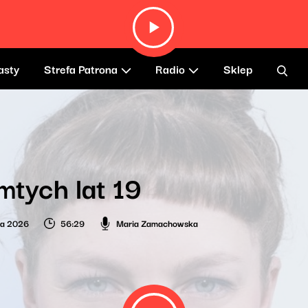
asty
Strefa Patrona
Radio
Sklep
mtych lat 19
ca 2026
56:29
Maria Zamachowska