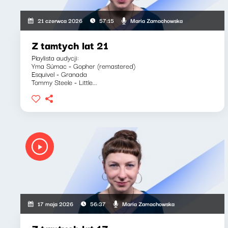
Maria Zamachowska
21 czerwca 2026
57:15
Z tamtych lat 21
Playlista audycji:
Yma Súmac - Gopher (remastered)
Esquivel - Granada
Tommy Steele - Little...
Maria Zamachowska
17 maja 2026
56:37