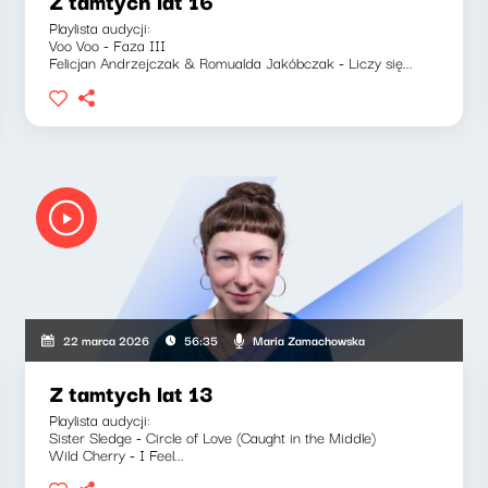
Z tamtych lat 16
Playlista audycji:
Voo Voo - Faza III
Felicjan Andrzejczak & Romualda Jakóbczak - Liczy się...
Maria Zamachowska
22 marca 2026
56:35
Z tamtych lat 13
Playlista audycji:
Sister Sledge - Circle of Love (Caught in the Middle)
Wild Cherry - I Feel...