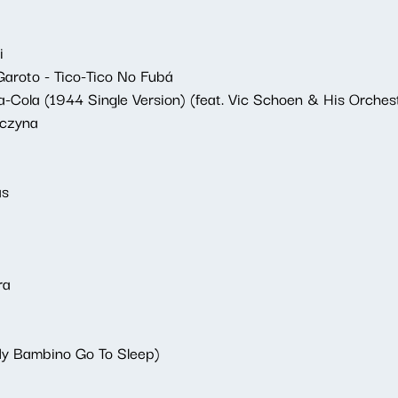
i
aroto - Tico-Tico No Fubá
Cola (1944 Single Version) (feat. Vic Schoen & His Orches
wczyna
as
ra
My Bambino Go To Sleep)