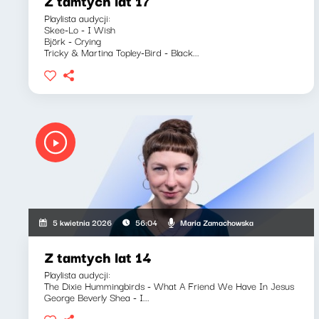
Z tamtych lat 17
Playlista audycji:
Skee-Lo - I Wish
Björk - Crying
Tricky & Martina Topley-Bird - Black...
Maria Zamachowska
5 kwietnia 2026
56:04
Z tamtych lat 14
Playlista audycji:
The Dixie Hummingbirds - What A Friend We Have In Jesus
George Beverly Shea - I...