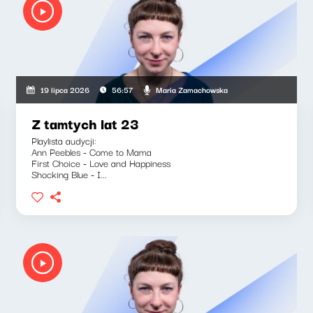
Maria Zamachowska
19 lipca 2026
56:57
Z tamtych lat 23
Playlista audycji:
Ann Peebles - Come to Mama
First Choice - Love and Happiness
Shocking Blue - I...