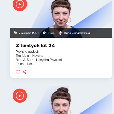
Maria Zamachowska
2 sierpnia 2026
56:33
Z tamtych lat 24
Playlista audycji:
Tim Maia - Nuvens
Rats & Star - Konyaha Physical
Falco - Der...