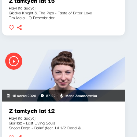
Z tamtych lat 15
Playlista audycji:
Gladys Knight & The Pips - Taste of Bitter Love
Tim Maia - O Descobridor...
Maria Zamachowska
15 marca 2026
57:22
Z tamtych lat 12
Playlista audycji:
Gorillaz - Last Living Souls
Snoop Dogg - Ballin' (feat. Lil' 1/2 Dead &...