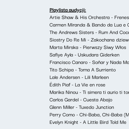
Playlista audycji:
Artie Shaw & His Orchestra - Frenes
Carmen Miranda & Bando da Lua e G
The Andrews Sisters - Rum And Coca-
Siostry Do Re Mi - Zakochana dzie
Marta Mirska - Pierwszy Siwy Włos
Safiye Ayla - Uskudara Giderken
Francisco Canaro - Soñar y Nada M
Tito Schipa - Torna A Surriento
Lale Andersen - Lili Marleen
Édith Piaf - La Vie en rose
Marika Ninou - Ti simera ti aurio ti to
Carlos Gardel - Cuesta Abajo
Glenn Miller - Tuxedo Junction
Perry Como - Chi-Baba, Chi-Baba (
Evelyn Knight - A Little Bird Told Me