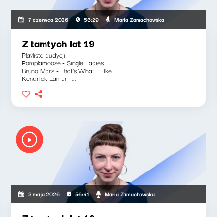
Maria Zamachowska
7 czerwca 2026
56:29
Z tamtych lat 19
Playlista audycji:
Pomplamoose - Single Ladies
Bruno Mars - That's What I Like
Kendrick Lamar -...
Maria Zamachowska
3 maja 2026
56:41