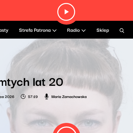
asty
Strefa Patrona
Radio
Sklep
mtych lat 20
wca 2026
57:19
Maria Zamachowska