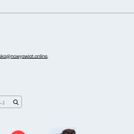
ka@nowyswiat.online
.