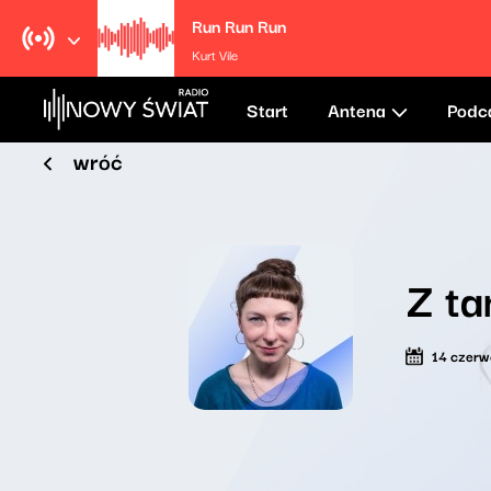
Run Run Run
Kurt Vile
Start
Antena
Podc
wróć
Z ta
14 czer