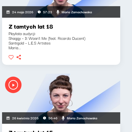
Maria Zamachowska
24 maja 2026
57:23
Z tamtych lat 18
Playlista audycji:
Shaggy - It Wasn't Me (feat. Ricardo Ducent)
Santigold - L.E.S Artistes
Maria...
Maria Zamachowska
26 kwietnia 2026
56:46