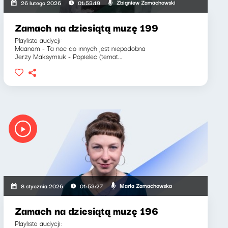
Zbigniew Zamachowski
26 lutego 2026
01:53:19
Zamach na dziesiątą muzę 199
Playlista audycji:
Maanam - Ta noc do innych jest niepodobna
Jerzy Maksymiuk - Popielec (temat...
Maria Zamachowska
8 stycznia 2026
01:53:27
Zamach na dziesiątą muzę 196
Playlista audycji: