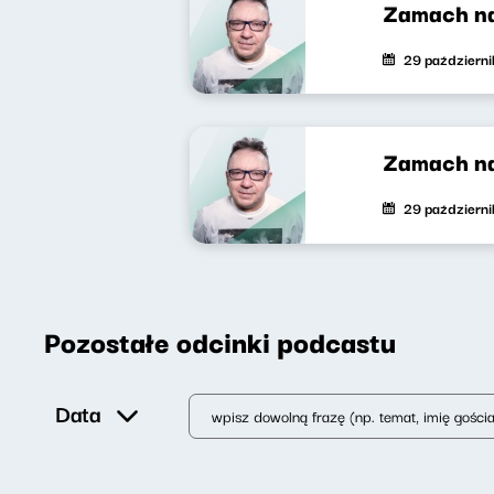
Zamach na 
29 październ
Zamach na
29 październ
Pozostałe odcinki podcastu
Data