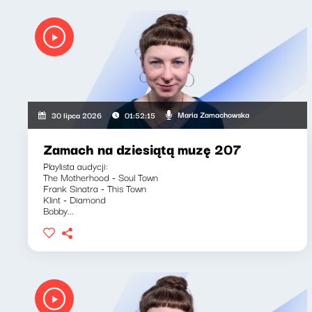
Maria Zamachowska
30 lipca 2026
01:52:15
Zamach na dziesiątą muzę 207
Playlista audycji:
The Motherhood - Soul Town
Frank Sinatra - This Town
Klint - Diamond
Bobby...