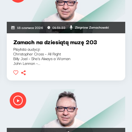
Zbigniew Zamachowski
18 czerwca 2026
01:51:33
Zamach na dziesiątą muzę 203
Playlista audycji:
Christopher Cross - All Right
Billy Joel - She's Always a Woman
John Lennon -...