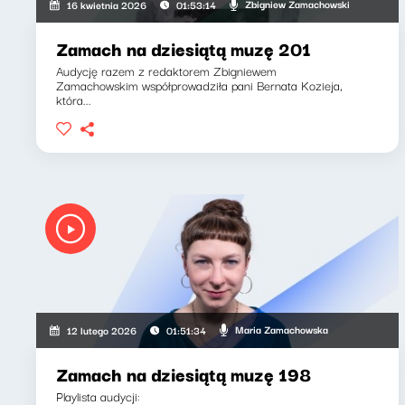
Zbigniew Zamachowski
16 kwietnia 2026
01:53:14
Zamach na dziesiątą muzę 201
Audycję razem z redaktorem Zbigniewem
Zamachowskim współprowadziła pani Bernata Kozieja,
która...
Maria Zamachowska
12 lutego 2026
01:51:34
Zamach na dziesiątą muzę 198
Playlista audycji: