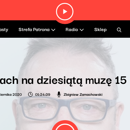
asty
Strefa Patrona
Radio
Sklep
ch na dziesiątą muzę 15
iernika 2020
01:24:39
Zbigniew Zamachowski