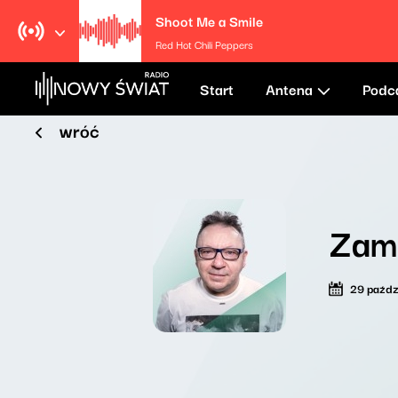
Shoot Me a Smile
Red Hot Chili Peppers
Start
Antena
Podc
wróć
Zama
29 paźdz