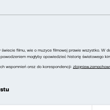
wiecie filmu, wie o muzyce filmowej prawie wszystko. W d
z powodzeniem mogłyby opowiedzieć historię światowego kin
ych wspomnień oraz do korespondencji:
zbigniew.zamachows
stu