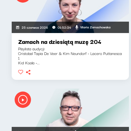
Maria Zamachowska
25 czerwca 2026
01:52:34
Zamach na dziesiątą muzę 204
Playlista audycji:
Cristobal Tapia De Veer & Kim Neundorf - Lacero Puttanesca
1
Kid Koala -...