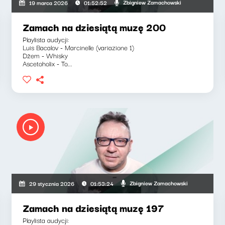
Zbigniew Zamachowski
19 marca 2026
01:52:52
Zamach na dziesiątą muzę 200
Playlista audycji:
Luis Bacalov - Marcinelle (variazione 1)
Dżem - Whisky
Ascetoholix - To...
Zbigniew Zamachowski
29 stycznia 2026
01:53:24
Zamach na dziesiątą muzę 197
Playlista audycji: