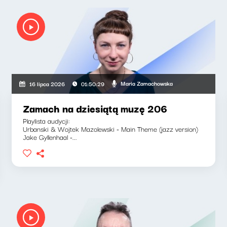
Maria Zamachowska
16 lipca 2026
01:50:29
Zamach na dziesiątą muzę 206
Playlista audycji:
Urbanski & Wojtek Mazolewski - Main Theme (jazz version)
Jake Gyllenhaal -...