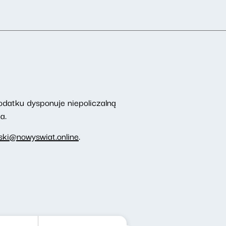
odatku dysponuje niepoliczalną
a.
ki@nowyswiat.online
.