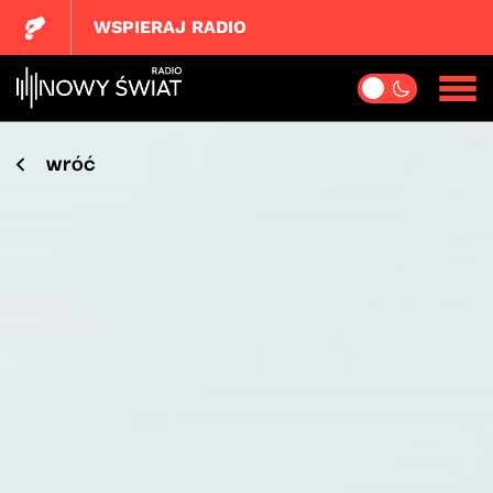
WSPIERAJ RADIO
wróć