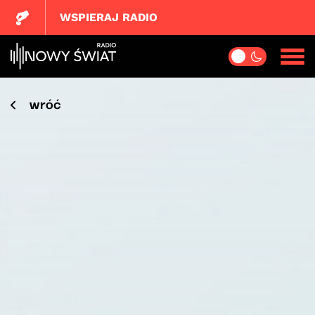
WSPIERAJ RADIO
wróć