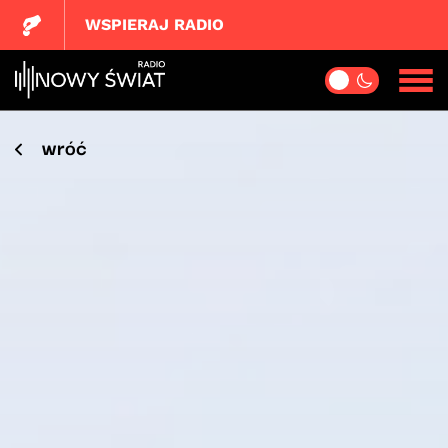
WSPIERAJ RADIO
wróć