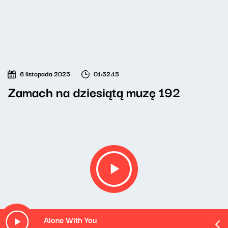
6 listopada 2025
01:52:15
Zamach na dziesiątą muzę 192
Alone With You