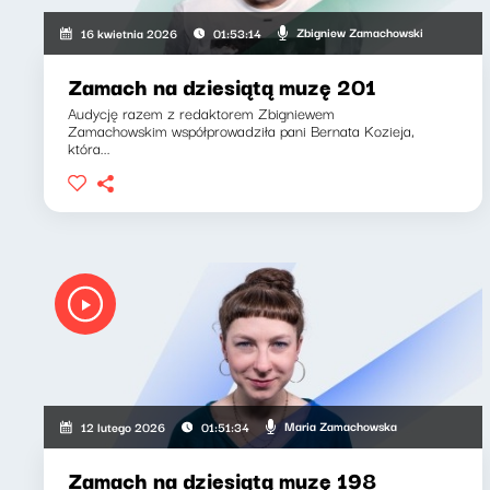
Zbigniew Zamachowski
16 kwietnia 2026
01:53:14
Zamach na dziesiątą muzę 201
Audycję razem z redaktorem Zbigniewem
Zamachowskim współprowadziła pani Bernata Kozieja,
która...
Maria Zamachowska
12 lutego 2026
01:51:34
Zamach na dziesiątą muzę 198