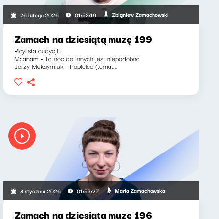
Zbigniew Zamachowski
26 lutego 2026
01:53:19
Zamach na dziesiątą muzę 199
Playlista audycji:
Maanam - Ta noc do innych jest niepodobna
Jerzy Maksymiuk - Popielec (temat...
Maria Zamachowska
8 stycznia 2026
01:53:27
Zamach na dziesiątą muzę 196