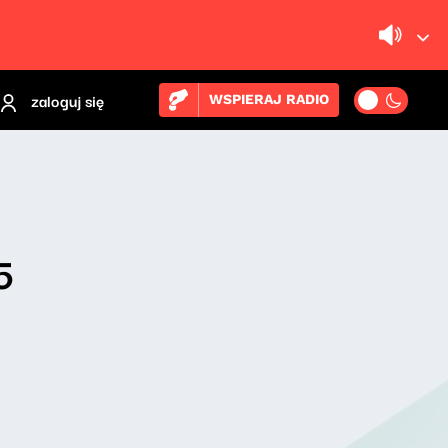
zaloguj się
WSPIERAJ RADIO
5