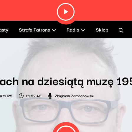
asty
Strefa Patrona
Radio
Sklep
ch na dziesiątą muzę 19
ia 2025
01:52:40
Zbigniew Zamachowski