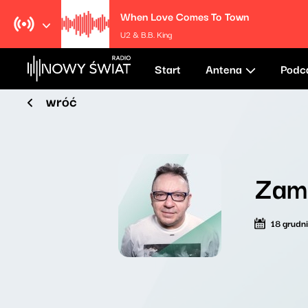
When Love Comes To Town
U2 & B.B. King
Start
Antena
Podc
wróć
Zama
18 grudn