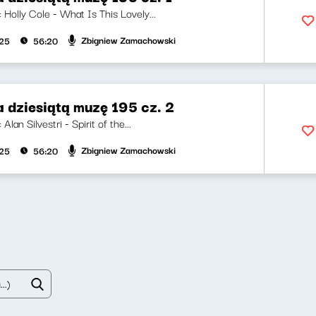
i: Holly Cole - What Is This Lovely...
Zbigniew Zamachowski
025
56:20
 dziesiątą muzę 195 cz. 2
 Alan Silvestri - Spirit of the...
Zbigniew Zamachowski
025
56:20