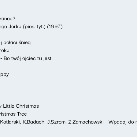
grance?
o Jorku (pios. tyt.) (1997)
j połaci śnieg
roku
 Bo twój ojciec tu jest
appy
y Little Christmas
ristmas Tree
 J.Kotlarski, K.Badach, J.Szrom, Z.Zamachowski - Wpadaj do