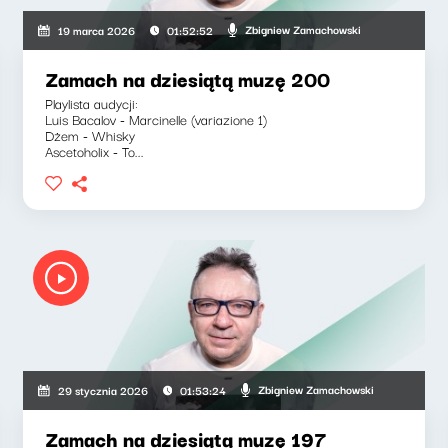
Zbigniew Zamachowski
19 marca 2026
01:52:52
Zamach na dziesiątą muzę 200
Playlista audycji:
Luis Bacalov - Marcinelle (variazione 1)
Dżem - Whisky
Ascetoholix - To...
Zbigniew Zamachowski
29 stycznia 2026
01:53:24
Zamach na dziesiątą muzę 197