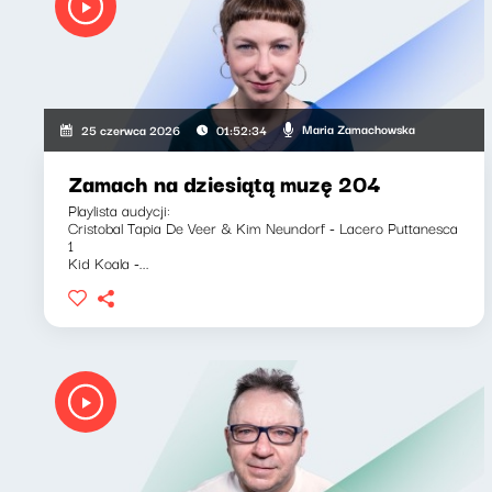
Maria Zamachowska
25 czerwca 2026
01:52:34
Zamach na dziesiątą muzę 204
Playlista audycji:
Cristobal Tapia De Veer & Kim Neundorf - Lacero Puttanesca
1
Kid Koala -...