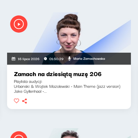
Maria Zamachowska
16 lipca 2026
01:50:29
Zamach na dziesiątą muzę 206
Playlista audycji:
Urbanski & Wojtek Mazolewski - Main Theme (jazz version)
Jake Gyllenhaal -...