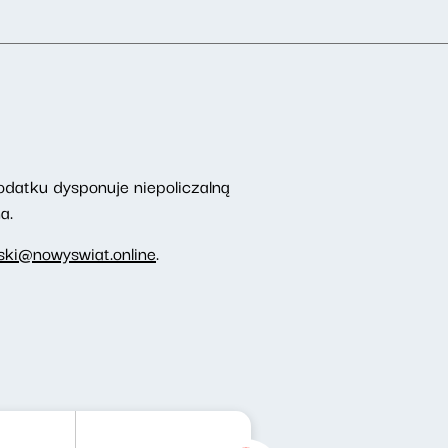
odatku dysponuje niepoliczalną
a.
ki@nowyswiat.online
.