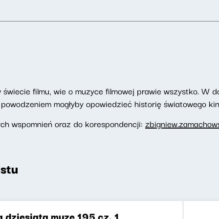
wiecie filmu, wie o muzyce filmowej prawie wszystko. W d
z powodzeniem mogłyby opowiedzieć historię światowego kin
ych wspomnień oraz do korespondencji:
zbigniew.zamachows
stu
 dziesiątą muzę 195 cz. 1