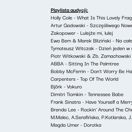
Playlista audycji:
Holly Cole - What Is This Lovely Fra
Artur Gadowski - Szczęśliwego Noweg
Zakopower - Lulejże mi, lulej
Ewa Bem & Marek Bliziński - Na całe
Tymoteusz Witczak - Dzień jeden w 
Piotr Witkowski & Zb. Zamachowski -
ABBA - Sitting In The Palmtree
Bobby McFerrin - Don't Worry Be H
Carpenters - Top Of The World
Björk - Vokuro
Dimitri Tiomkin - Tennessee Babe
Frank Sinatra - Have Yourself a Merr
Brenda Lee - Rockin' Around The Ch
M.Malec, A.Serafińska, P.Kotlarska,
Magda Umer - Dorotka