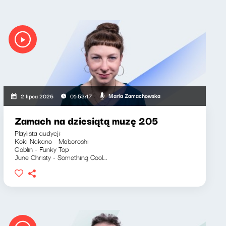
Maria Zamachowska
2 lipca 2026
01:53:17
Zamach na dziesiątą muzę 205
Playlista audycji:
Koki Nakano - Maboroshi
Goblin - Funky Top
June Christy - Something Cool...