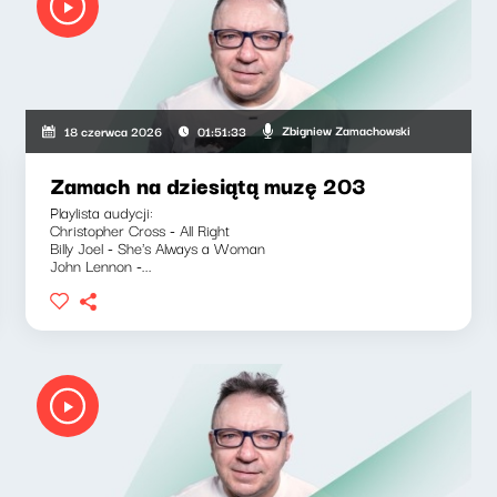
Zbigniew Zamachowski
18 czerwca 2026
01:51:33
Zamach na dziesiątą muzę 203
Playlista audycji:
Christopher Cross - All Right
Billy Joel - She's Always a Woman
John Lennon -...