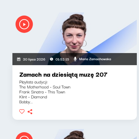
Maria Zamachowska
30 lipca 2026
01:52:15
Zamach na dziesiątą muzę 207
Playlista audycji:
The Motherhood - Soul Town
Frank Sinatra - This Town
Klint - Diamond
Bobby...