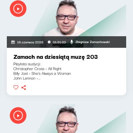
Zbigniew Zamachowski
18 czerwca 2026
01:51:33
Zamach na dziesiątą muzę 203
Playlista audycji:
Christopher Cross - All Right
Billy Joel - She's Always a Woman
John Lennon -...