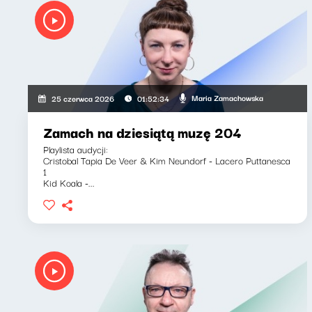
Maria Zamachowska
25 czerwca 2026
01:52:34
Zamach na dziesiątą muzę 204
Playlista audycji:
Cristobal Tapia De Veer & Kim Neundorf - Lacero Puttanesca
1
Kid Koala -...