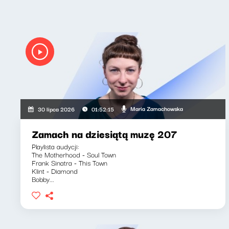
Maria Zamachowska
30 lipca 2026
01:52:15
Zamach na dziesiątą muzę 207
Playlista audycji:
The Motherhood - Soul Town
Frank Sinatra - This Town
Klint - Diamond
Bobby...