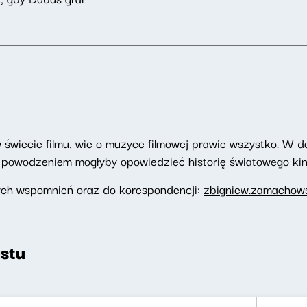
wiecie filmu, wie o muzyce filmowej prawie wszystko. W d
z powodzeniem mogłyby opowiedzieć historię światowego kin
ych wspomnień oraz do korespondencji:
zbigniew.zamachows
stu