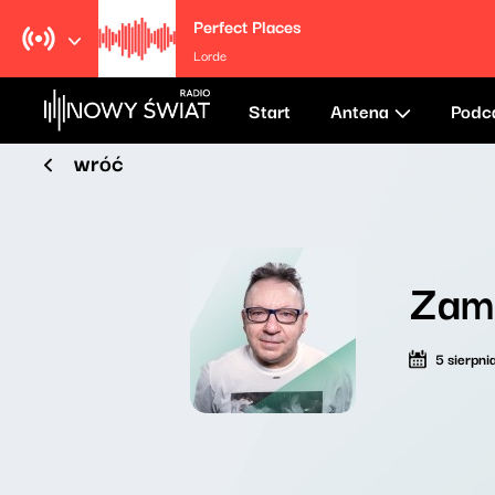
Perfect Places
Lorde
Start
Antena
Podc
wróć
Zama
5 sierpni