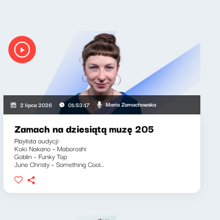
Maria Zamachowska
2 lipca 2026
01:53:17
Zamach na dziesiątą muzę 205
Playlista audycji:
Koki Nakano - Maboroshi
Goblin - Funky Top
June Christy - Something Cool...