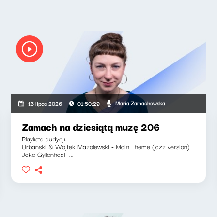
Maria Zamachowska
16 lipca 2026
01:50:29
Zamach na dziesiątą muzę 206
Playlista audycji:
Urbanski & Wojtek Mazolewski - Main Theme (jazz version)
Jake Gyllenhaal -...