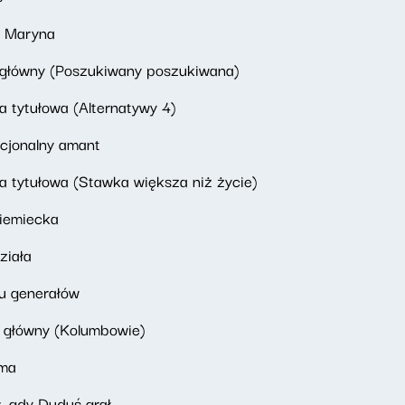
a Maryna
 główny (Poszukiwany poszukiwana)
 tytułowa (Alternatywy 4)
cjonalny amant
 tytułowa (Stawka większa niż życie)
niemiecka
ziała
u generałów
 główny (Kolumbowie)
 ma
ł, gdy Duduś grał