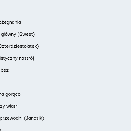
ożegnania
 główny (Sweet)
zterdziestolatek)
styczny nastrój
 bez
na gorąco
zy wiatr
przewodni (Janosik)
ś