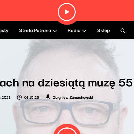
asty
Strefa Patrona
Radio
Sklep
ch na dziesiątą muzę 55
a 2021
01:15:25
Zbigniew Zamachowski