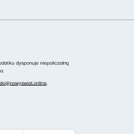
odatku dysponuje niepoliczalną
a.
ki@nowyswiat.online
.