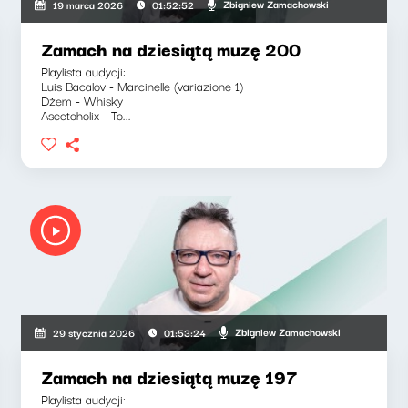
Zbigniew Zamachowski
19 marca 2026
01:52:52
Zamach na dziesiątą muzę 200
Playlista audycji:
Luis Bacalov - Marcinelle (variazione 1)
Dżem - Whisky
Ascetoholix - To...
Zbigniew Zamachowski
29 stycznia 2026
01:53:24
Zamach na dziesiątą muzę 197
Playlista audycji: