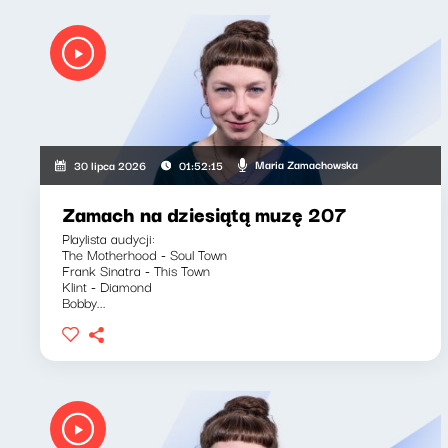
Maria Zamachowska
30 lipca 2026
01:52:15
Zamach na dziesiątą muzę 207
Playlista audycji:
The Motherhood - Soul Town
Frank Sinatra - This Town
Klint - Diamond
Bobby...