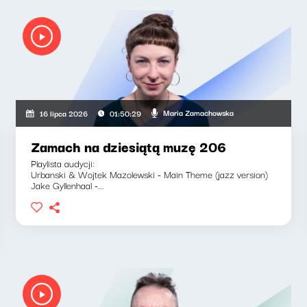
Maria Zamachowska
16 lipca 2026
01:50:29
Zamach na dziesiątą muzę 206
Playlista audycji:
Urbanski & Wojtek Mazolewski - Main Theme (jazz version)
Jake Gyllenhaal -...