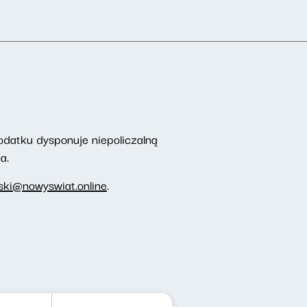
odatku dysponuje niepoliczalną
a.
ki@nowyswiat.online
.