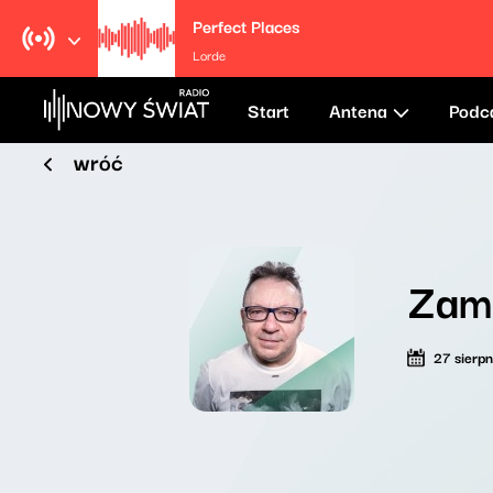
Perfect Places
Lorde
Start
Antena
Podc
wróć
Zama
27 sierp