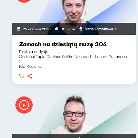
Maria Zamachowska
25 czerwca 2026
01:52:34
Zamach na dziesiątą muzę 204
Playlista audycji:
Cristobal Tapia De Veer & Kim Neundorf - Lacero Puttanesca
1
Kid Koala -...