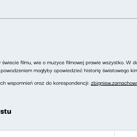
wiecie filmu, wie o muzyce filmowej prawie wszystko. W d
z powodzeniem mogłyby opowiedzieć historię światowego kin
ych wspomnień oraz do korespondencji:
zbigniew.zamachows
stu