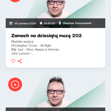
Zbigniew Zamachowski
18 czerwca 2026
01:51:33
Zamach na dziesiątą muzę 203
Playlista audycji:
Christopher Cross - All Right
Billy Joel - She's Always a Woman
John Lennon -...