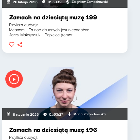
Zbigniew Zamachowski
26 lutego 2026
01:53:19
Zamach na dziesiątą muzę 199
Playlista audycji:
Maanam - Ta noc do innych jest niepodobna
Jerzy Maksymiuk - Popielec (temat...
Maria Zamachowska
8 stycznia 2026
01:53:27
Zamach na dziesiątą muzę 196
Playlista audycji: