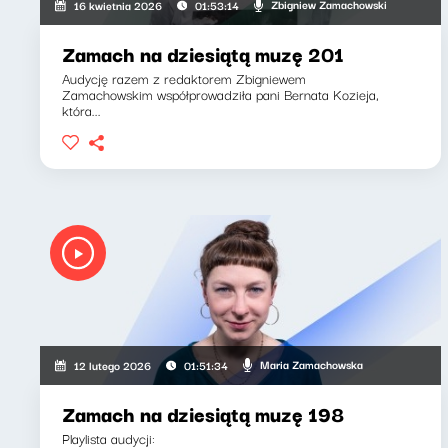
Zbigniew Zamachowski
16 kwietnia 2026
01:53:14
Zamach na dziesiątą muzę 201
Audycję razem z redaktorem Zbigniewem
Zamachowskim współprowadziła pani Bernata Kozieja,
która...
Maria Zamachowska
12 lutego 2026
01:51:34
Zamach na dziesiątą muzę 198
Playlista audycji: