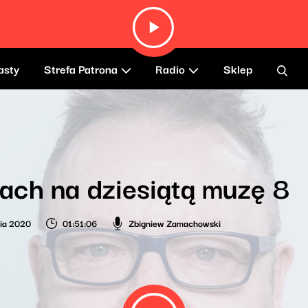
asty
Strefa Patrona
Radio
Sklep
ch na dziesiątą muzę 8
nia 2020
01:51:06
Zbigniew Zamachowski