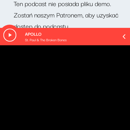
Ten podcast nie posiada pliku demo.
Zostań naszym Patronem, aby uzyskać
dostęp do podcastu.
APOLLO
St. Paul & The Broken Bones
O odcinku
Cotygodniowy zestaw porad językowych profesora
Jerzego Bralczyka.