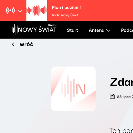
Pion i poziom!
Radio Nowy Świat
Start
Antena
Podc
wróć
Zdan
23 lipca
Ten pod