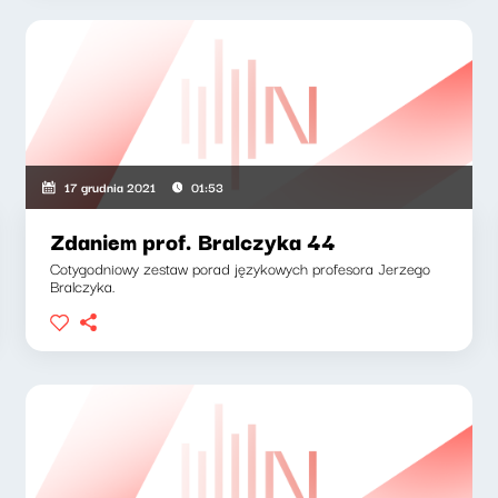
17 grudnia 2021
01:53
Zdaniem prof. Bralczyka 44
Cotygodniowy zestaw porad językowych profesora Jerzego
Bralczyka.