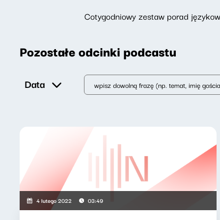
Cotygodniowy zestaw porad językowy
Pozostałe odcinki podcastu
Data
4 lutego 2022
03:49