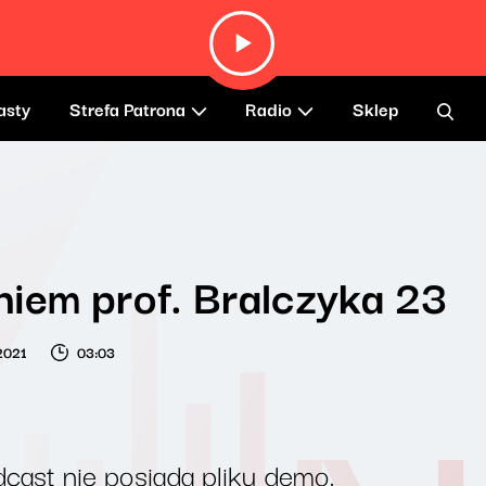
asty
Strefa Patrona
Radio
Sklep
iem prof. Bralczyka 23
 2021
03:03
cast nie posiada pliku demo.