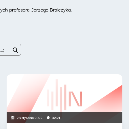
ch profesora Jerzego Bralczyka.
28 stycznia 2022
02:21