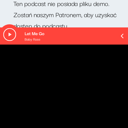
Ten podcast nie posiada pliku demo.
Zostań naszym Patronem, aby uzyskać
dostęp do podcastu.
Let Me Go
Baby Rose
O odcinku
Cotygodniowy zestaw porad językowych profesora
Jerzego Bralczyka.