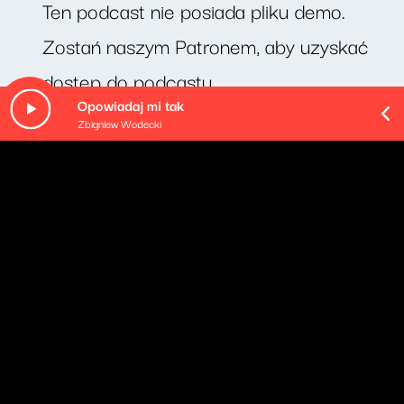
Ten podcast nie posiada pliku demo.
Zostań naszym Patronem, aby uzyskać
dostęp do podcastu.
Opowiadaj mi tak
Zbigniew Wodecki
O odcinku
Cotygodniowy zestaw porad językowych profesora
Jerzego Bralczyka.