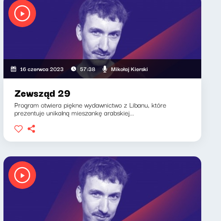
Mikołaj Kierski
16 czerwca 2023
57:38
Zewsząd 29
Program otwiera piękne wydawnictwo z Libanu, które
prezentuje unikalną mieszankę arabskiej...