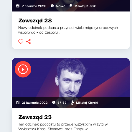
Mikołaj Kierski
2 czerwca 2023
57:47
Zewsząd 28
Nowy odcinek podcastu przynosi wiele międzynarodowych
współprac - od zespołu...
Mikołaj Kierski
21 kwietnia 2023
57:53
Zewsząd 25
Ten odcinek podcastu to przede wszystkim wizyta w
Wybrzeżu Kości Słoniowej oraz Etiopii w...