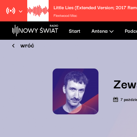
Little Lies (Extended Version; 2017 Rem
Fleetwood Mac
Start
Antena
Podc
wróć
Zew
7 paździ