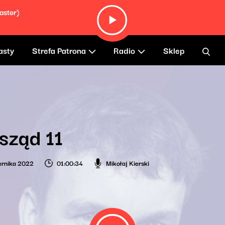
aster)
asty
Strefa Patrona
Radio
Sklep
sząd 11
ernika 2022
01:00:34
Mikołaj Kierski