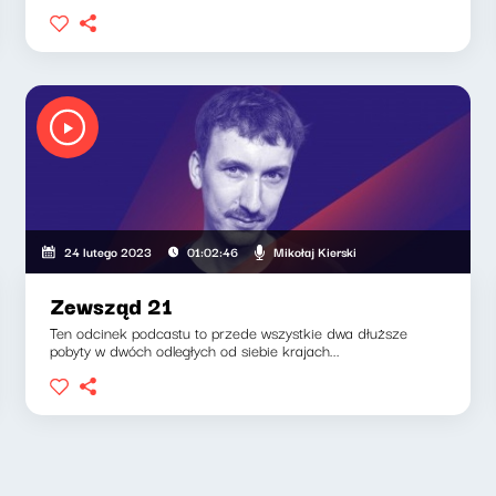
Mikołaj Kierski
24 lutego 2023
01:02:46
Zewsząd 21
Ten odcinek podcastu to przede wszystkie dwa dłuższe
pobyty w dwóch odległych od siebie krajach...