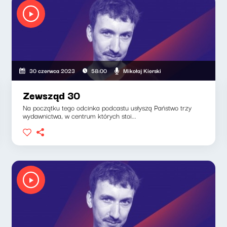
Mikołaj Kierski
30 czerwca 2023
58:00
Zewsząd 30
Na początku tego odcinka podcastu usłyszą Państwo trzy
wydawnictwa, w centrum których stoi...