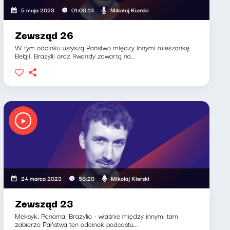
Mikołaj Kierski
5 maja 2023
01:00:13
Zewsząd 26
W tym odcinku usłyszą Państwo między innymi mieszankę
Belgii, Brazylii oraz Rwandy zawartą na...
Mikołaj Kierski
24 marca 2023
58:20
Zewsząd 23
Meksyk, Panama, Brazylia - właśnie między innymi tam
zabierze Państwa ten odcinek podcastu...