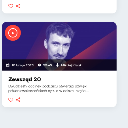
Mikołaj Kierski
10 lutego 2023
59:45
Zewsząd 20
Dwudziesty odcinek podcastu otwierają dźwięki
południowokoreańskich cytr, a w dalszej części...