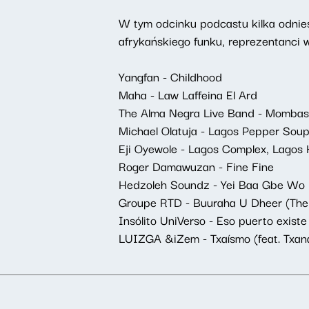
W tym odcinku podcastu kilka odnies
afrykańskiego funku, reprezentanci w
Yangfan - Childhood
Maha - Law Laffeina El Ard
The Alma Negra Live Band - Mombas
Michael Olatuja - Lagos Pepper Soup 
Eji Oyewole - Lagos Complex, Lagos
Roger Damawuzan - Fine Fine
Hedzoleh Soundz - Yei Baa Gbe Wo
Groupe RTD - Buuraha U Dheer (The
Insólito UniVerso - Eso puerto existe
LUIZGA &iZem - Txaísmo (feat. Txan