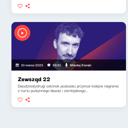
Mikołaj Kierski
10 marca 2023
58:51
Zewsząd 22
Dwudziestydrugi odcinek podcastu przynosi kolejne nagrania
z nurtu pustynnego bluesa i zambijskiego...