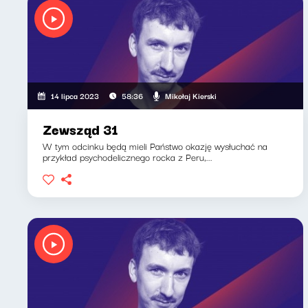
Mikołaj Kierski
14 lipca 2023
58:36
Zewsząd 31
W tym odcinku będą mieli Państwo okazję wysłuchać na
przykład psychodelicznego rocka z Peru,...