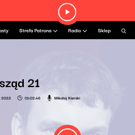
asty
Strefa Patrona
Radio
Sklep
sząd 21
o 2023
01:02:46
Mikołaj Kierski