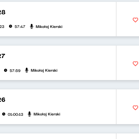
28
Mikołaj Kierski
023
57:47
27
Mikołaj Kierski
57:59
26
Mikołaj Kierski
01:00:13