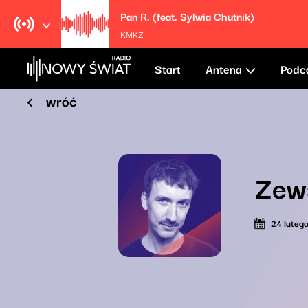
Pan R. (feat. Sylwia Chutnik)
KMKZ
Start
Antena
Podc
wróć
Zew
24 luteg