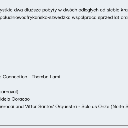
tkie dwa dłuższe pobyty w dwóch odległych od siebie krajac
południowoafrykańsko-szwedzka współpraca sprzed lat oraz
ve Connection - Themba Lami
carnaval)
Aldeia Coracao
erocai and Vittor Santos' Orquestra - Solo as Onze (Noite S