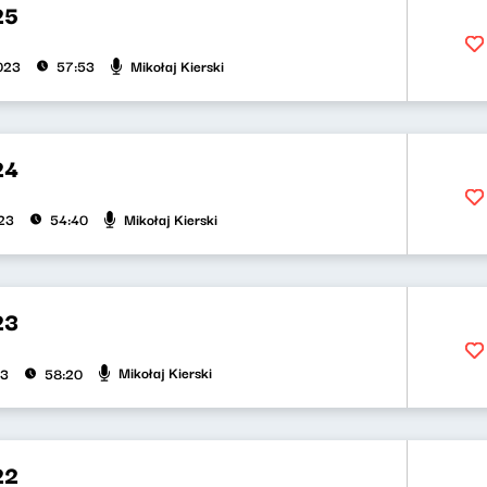
25
Mikołaj Kierski
2023
57:53
24
Mikołaj Kierski
023
54:40
23
Mikołaj Kierski
23
58:20
22