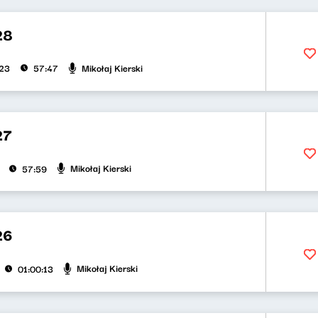
28
Mikołaj Kierski
023
57:47
27
Mikołaj Kierski
57:59
26
Mikołaj Kierski
01:00:13