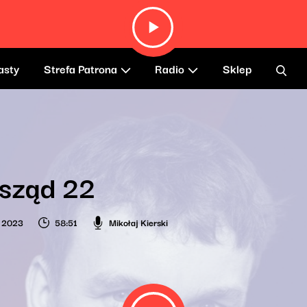
asty
Strefa Patrona
Radio
Sklep
sząd 22
a 2023
58:51
Mikołaj Kierski