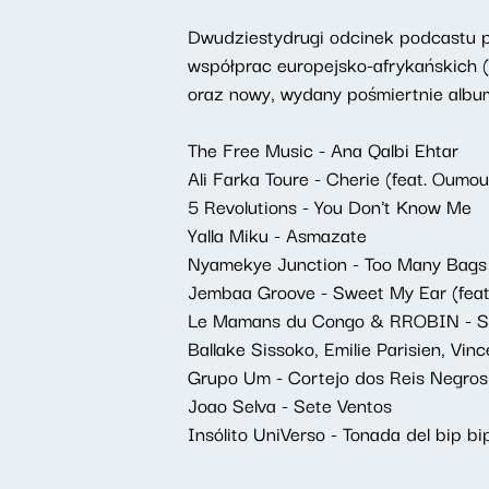
Dwudziestydrugi odcinek podcastu pr
współprac europejsko-afrykańskich (
oraz nowy, wydany pośmiertnie album 
The Free Music - Ana Qalbi Ehtar
Ali Farka Toure - Cherie (feat. Oumo
5 Revolutions - You Don't Know Me
Yalla Miku - Asmazate
Nyamekye Junction - Too Many Bags
Jembaa Groove - Sweet My Ear (feat.
Le Mamans du Congo & RROBIN - Sa
Ballake Sissoko, Emilie Parisien, Vin
Grupo Um - Cortejo dos Reis Negros
Joao Selva - Sete Ventos
Insólito UniVerso - Tonada del bip bi