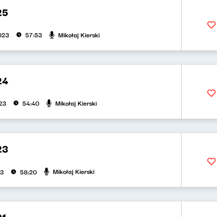
25
Mikołaj Kierski
2023
57:53
24
Mikołaj Kierski
023
54:40
23
Mikołaj Kierski
23
58:20
21