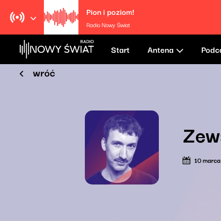
Pion i poziom!
Radio Nowy Świat
Start
Antena
Podc
wróć
Zew
10 marc