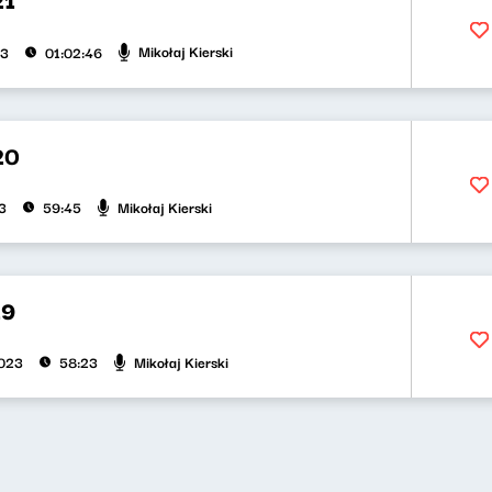
Mikołaj Kierski
23
01:02:46
20
Mikołaj Kierski
3
59:45
19
Mikołaj Kierski
2023
58:23