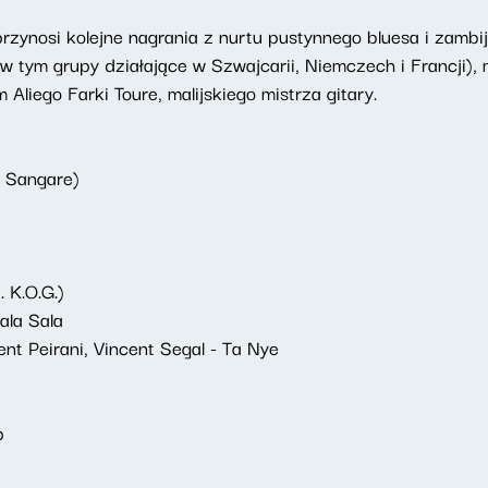
zynosi kolejne nagrania z nurtu pustynnego bluesa i zambij
w tym grupy działające w Szwajcarii, Niemczech i Francji), 
Aliego Farki Toure, malijskiego mistrza gitary.
u Sangare)
 K.O.G.)
la Sala
cent Peirani, Vincent Segal - Ta Nye
p