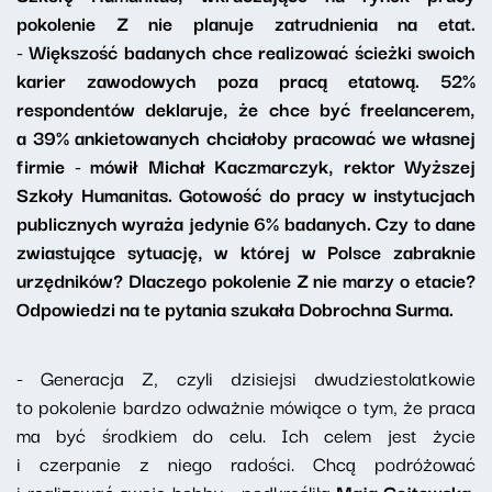
pokolenie Z nie planuje zatrudnienia na etat.
- Większość badanych chce realizować ścieżki swoich
karier zawodowych poza pracą etatową. 52%
respondentów deklaruje, że chce być freelancerem,
a 39% ankietowanych chciałoby pracować we własnej
firmie - mówił Michał Kaczmarczyk, rektor Wyższej
Szkoły Humanitas. Gotowość do pracy w instytucjach
publicznych wyraża jedynie 6% badanych. Czy to dane
zwiastujące sytuację, w której w Polsce zabraknie
urzędników? Dlaczego pokolenie Z nie marzy o etacie?
Odpowiedzi na te pytania szukała Dobrochna Surma.
- Generacja Z, czyli dzisiejsi dwudziestolatkowie
to pokolenie bardzo odważnie mówiące o tym, że praca
ma być środkiem do celu. Ich celem jest życie
i czerpanie z niego radości. Chcą podróżować
i realizować swoje hobby - podkreśliła
Maja Gojtowska
,