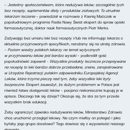
–
Jesteśmy społeczeństwem, które nadużywa leków; szczególnie tych
bez recepty, suplementów diety i produktów ziołowych. To utrudnia
lekarzom leczenie
– powiedział w rozmowie z Ksenią Maćczak w
popołudniowym programie Radia Nowy Świat ekspert do spraw opieki
farmaceutycznej, doktor nauk farmaceutycznych Piotr Merks.
Zażywając bez umiaru leki bez recepty i/lub nie informując lekarza o
aktualnie przyjmowanych specyfikach, narażamy się na utratę zdrowia.
–
Poziom wiedzy polskich lekarzy na temat wytycznych
w przyjmowaniu leków jest bardzo wysoki
– podkreślił gość
popołudniówki zapewnił -
Wszystkie produkty lecznicze przepisywane
na receptę to leki bardzo dobrze przebadane, znane, zarejestrowane
w Urzędzie Rejestracji; polskim odpowiedniku Europejskiej Agencji
Leków, która trzyma pieczę nad tym, żeby wszystkie leki były
bezpieczne.
Ekspert zauważył, że dużym problemem w Polsce jest
również łatwa dostępność leków – pacjenci niekoniecznie kupują je w
aptece. Dlaczego tak się dzieje? Okazuje się, że stoi za tym przede
wszystkim brak edukacji.
Żeby ograniczyć zjawisko nadużywania leków, Ministerstwo Zdrowia
chce uruchomić przegląd lekowy. Na czym miałby on polegać i jaka
byłaby jego grupa docelowa? Tego dowiesz się z wypowiedzi naszego
eksperta.