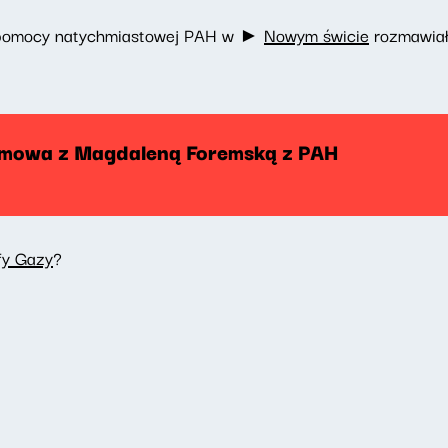
 pomocy natychmiastowej PAH w ►
Nowym świcie
rozmawiał
zmowa z Magdaleną Foremską z PAH
fy Gazy
?