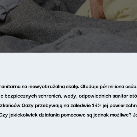
manitarna na niewyobrażalną skalę. Głoduje pół miliona os
uje bezpiecznych schronień, wody, odpowiednich sanitariat
eszkańców Gazy przebywają na zaledwie 14% jej powierzchn
. Czy jakiekolwiek działania pomocowe są jednak możliwe? 