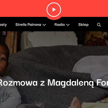
asty
Strefa Patrona
Radio
Sklep
 Rozmowa z Magdaleną Fo