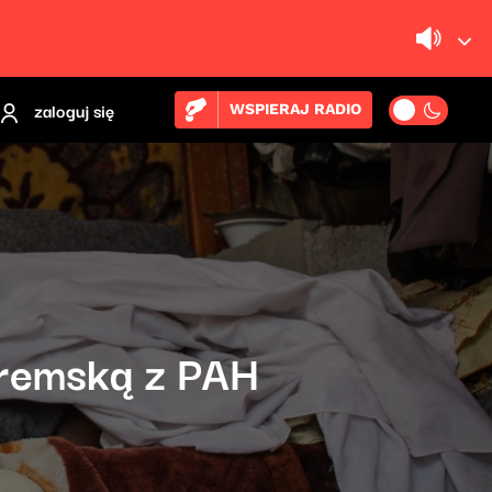
zaloguj się
WSPIERAJ RADIO
remską z PAH