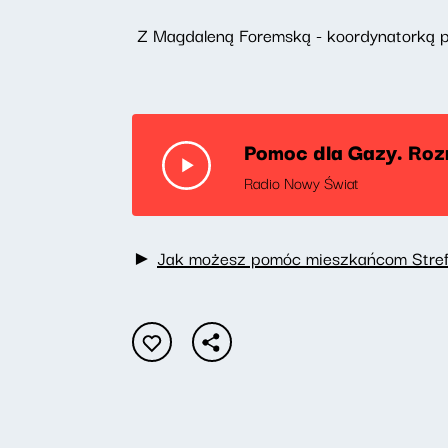
Z Magdaleną Foremską - koordynatorką
Pomoc dla Gazy. Ro
Radio Nowy Świat
►
Jak możesz pomóc mieszkańcom Stre