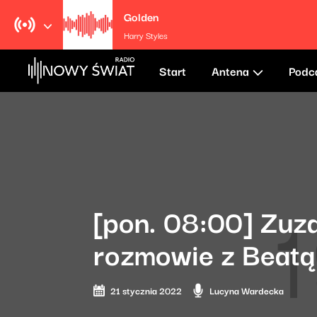
Golden
Harry Styles
Start
Antena
Podc
[pon. 08:00] Zuz
rozmowie z Beatą
21 stycznia 2022
Lucyna Wardecka