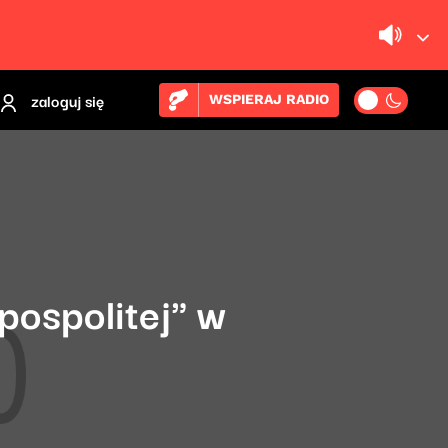
zaloguj się
WSPIERAJ RADIO
ospolitej" w