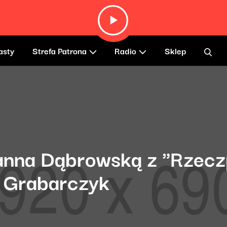
asty
Strefa Patrona
Radio
Sklep
anna Dąbrowską z "Rzeczp
 Grabarczyk