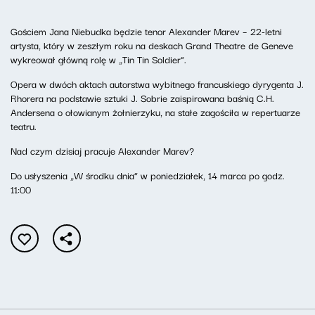
Gościem Jana Niebudka będzie tenor Alexander Marev – 22-letni
artysta, który w zeszłym roku na deskach Grand Theatre de Geneve
wykreował główną rolę w „Tin Tin Soldier”.
Opera w dwóch aktach autorstwa wybitnego francuskiego dyrygenta J.
Rhorera na podstawie sztuki J. Sobrie zaispirowana baśnią C.H.
Andersena o ołowianym żołnierzyku, na stałe zagościła w repertuarze
teatru.
Nad czym dzisiaj pracuje Alexander Marev?
Do usłyszenia „W środku dnia” w poniedziałek, 14 marca po godz.
11:00