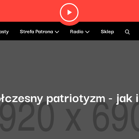
asty
Strefa Patrona
Radio
Sklep
łczesny patriotyzm - jak 