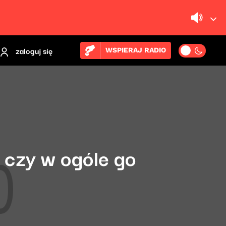
zaloguj się
WSPIERAJ RADIO
i czy w ogóle go