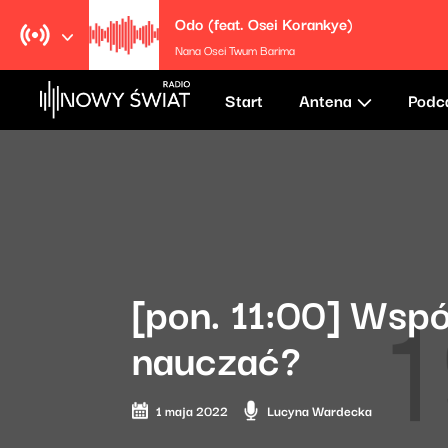
Odo (feat. Osei Korankye)
Nana Osei Twum Barima
Start
Antena
Podc
[pon. 11:00] Wspó
nauczać?
1 maja 2022
Lucyna Wardecka