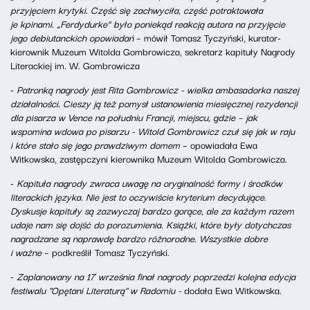
przyjęciem krytyki. Część się zachwyciła, część potraktowała
je kpinami. „Ferdydurke” było poniekąd reakcją autora na przyjęcie
jego debiutanckich opowiadań
– mówił Tomasz Tyczyński, kurator-
kierownik Muzeum Witolda Gombrowicza, sekretarz kapituły Nagrody
Literackiej im. W. Gombrowicza
-
Patronką nagrody jest Rita Gombrowicz - wielka ambasadorka naszej
działalności. Cieszy ją też pomysł ustanowienia miesięcznej rezydencji
dla pisarza w Vence na południu Francji, miejscu, gdzie – jak
wspomina wdowa po pisarzu - Witold Gombrowicz czuł się jak w raju
i które stało się jego prawdziwym domem
– opowiadała Ewa
Witkowska, zastępczyni kierownika Muzeum Witolda Gombrowicza.
-
Kapituła nagrody zwraca uwagę na oryginalność formy i środków
literackich języka. Nie jest to oczywiście kryterium decydujące.
Dyskusje kapituły są zazwyczaj bardzo gorące, ale za każdym razem
udaje nam się dojść do porozumienia. Książki, które były dotychczas
nagradzane są naprawdę bardzo różnorodne. Wszystkie dobre
i ważne
– podkreślił Tomasz Tyczyński.
-
Zaplanowany na 17 września f
inał nagrody poprzedzi kolejna edycja
festiwalu "
Opętani Literaturą" w Radomiu -
dodała Ewa Witkowska.