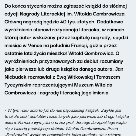
Do końca stycznia można zgłaszać książki do siódmej
edycji Nagrody Literackiej im. Witolda Gombrowicza.
Główną nagrodą będzie 40 tys. złotych. Dodatkowe
wyróżnienie stanowi rezydencja literacka, w ramach
której autor wskazany przez kapitułę nagrody, spędzi
miesiąc w Vence na południu Francji, gdzie przez
ostatnie lata życia mieszkał Witold Gombrowicz. O
wyróżnieniach przyznawanych za debiut rozumiany
jako pierwsza lub druga książka danego autora, Jan
Niebudek rozmawiał z Ewą Witkowską i Tomaszem
Tyczyńskim reprezentującymi Muzeum Witolda
Gombrowicza i nagrodę literacką jego imienia.
-
W tym roku dotarło już do nas pięćdziesiąt książek. Zwykle jest
to około setki debiutów rozumianych jako pierwsza lub druga książka
autora. Formuła wymyślona przez prof. Jerzego Jarzębskiego wiąże
się z historią podwójnego debiutu Witolda Gombrowicza. Przed
„Ferdydurke” wydał on opowiadania, które spotkały się z różnym