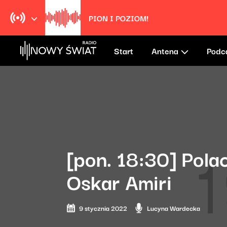
PLAY ME
Kim Gordon
Start
Antena
Podc
[pon. 18:30] Pola
Oskar Amiri
9 stycznia 2022
Lucyna Wardecka