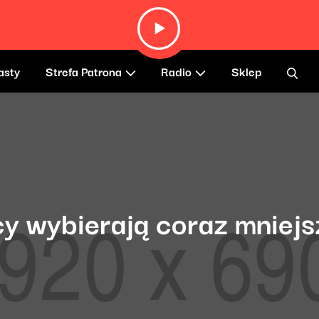
asty
Strefa Patrona
Radio
Sklep
cy wybierają coraz mniejs