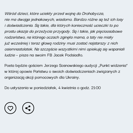
Wśród dzieci, które uciekły przed wojną do Drohobycza,
nie ma dwojga jednakowych, wiadomo. Bardzo różne są też ich losy
i doświadczenia. Są takie, dla których konieczność ucieczki to po
prostu okazja do przeżycia przygody. Są i takie, jak pięcioosobowe
rodzeństwo, na którego oczach zginęła mama, a taty nie miały
już wcześniej i teraz głową rodziny musi zostać najstarszy z nich
osiemnastolatek. Na szczęście wszystkimi nimi opiekują się wspaniali
ludzie
– pisze na swoim FB Jacek Podsiadło.
Poeta będzie gościem Jerzego Sosnowskiego audycji „Punkt widzenia”
w której opowie Państwu o swoich doświadczeniach związanych z
organizacją akcji pomocowych dla Ukrainy.
Do usłyszenia w poniedziałek, 4 kwietnia o godz. 21:00