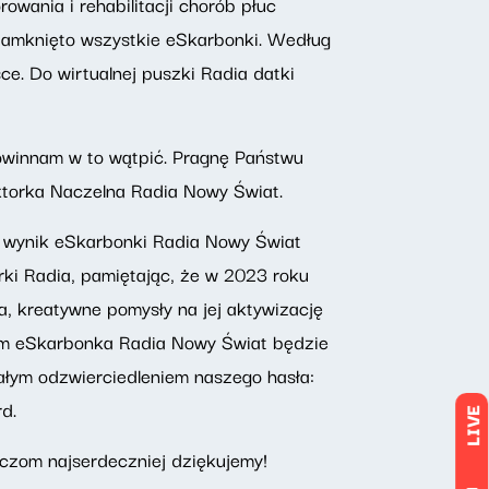
owania i rehabilitacji chorób płuc
 zamknięto wszystkie eSkarbonki. Według
e. Do wirtualnej puszki Radia datki
owinnam w to wątpić. Pragnę Państwu
torka Naczelna Radia Nowy Świat.
wy wynik eSkarbonki Radia Nowy Świat
rki Radia, pamiętając, że w 2023 roku
, kreatywne pomysły na jej aktywizację
azem eSkarbonka Radia Nowy Świat będzie
ałym odzwierciedleniem naszego hasła:
d.
LIVE
czom najserdeczniej dziękujemy!