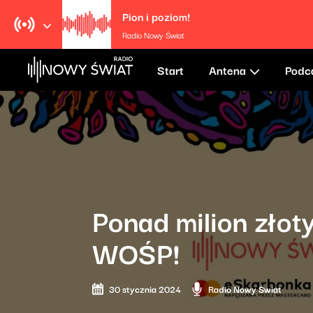
Pion i poziom!
Radio Nowy Świat
Start
Antena
Podc
Ponad milion zło
WOŚP!
30 stycznia 2024
Radio Nowy Świat