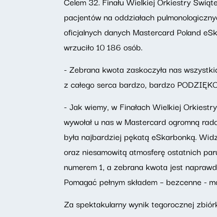
Celem 32. Finału Wielkiej Orkiestry Świąt
pacjentów na oddziałach pulmonologicznyc
oficjalnych danych Mastercard Poland eSk
wrzuciło 10 186 osób.
- Zebrana kwota zaskoczyła nas wszystki
z całego serca bardzo, bardzo PODZIĘK
- Jak wiemy, w Finałach Wielkiej Orkiest
wywołał u nas w Mastercard ogromną radoś
była najbardziej pękatą eSkarbonką. Wid
oraz niesamowitą atmosferę ostatnich par
numerem 1, a zebrana kwota jest naprawdę
Pomagać pełnym składem – bezcenne - mów
Za spektakularny wynik tegorocznej zbió