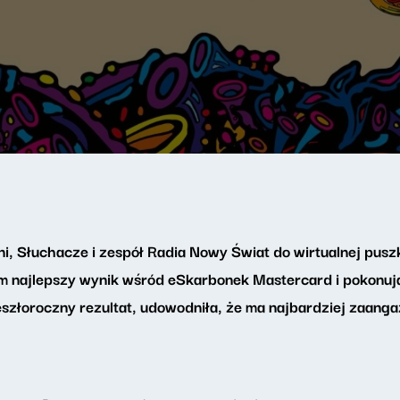
ni, Słuchacze i zespół Radia Nowy Świat do wirtualnej puszk
m najlepszy wynik wśród eSkarbonek Mastercard i pokonuj
eszłoroczny rezultat, udowodniła, że ma najbardziej zaang