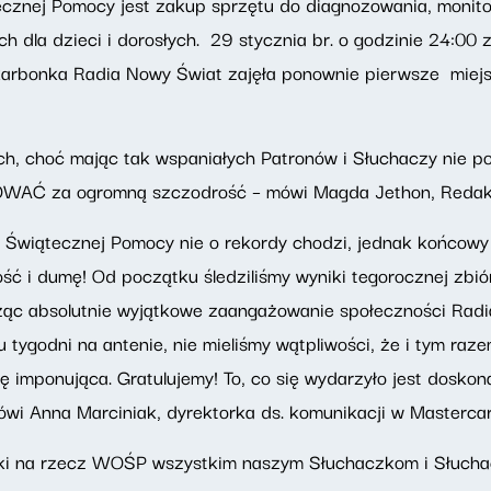
ecznej Pomocy jest zakup sprzętu do diagnozowania, monitor
h dla dzieci i dorosłych. 29 stycznia br. o godzinie 24:00
arbonka Radia Nowy Świat zajęła ponownie pierwsze miejsc
ch, choć mając tak wspaniałych Patronów i Słuchaczy nie p
OWAĆ za ogromną szczodrość – mówi Magda Jethon, Redak
ry Świątecznej Pomocy nie o rekordy chodzi, jednak końco
ć i dumę! Od początku śledziliśmy wyniki tegorocznej zbió
ząc absolutnie wyjątkowe zaangażowanie społeczności Radia
u tygodni na antenie, nie mieliśmy wątpliwości, że i tym r
 imponująca. Gratulujemy! To, co się wydarzyło jest doskon
i Anna Marciniak, dyrektorka ds. komunikacji w Mastercar
rki na rzecz WOŚP wszystkim naszym Słuchaczkom i Słucha