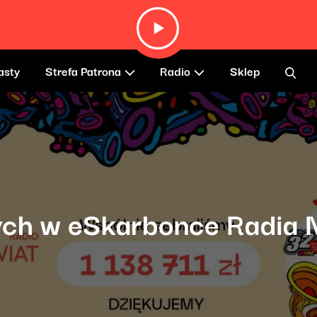
asty
Strefa Patrona
Radio
Sklep
tych w eSkarbonce Radia 