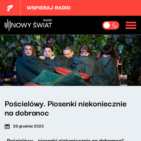
WSPIERAJ RADIO
Pościelówy. Piosenki niekoniecznie
na dobranoc
28 grudnia 2023
„Pościelówy - piosenki niekoniecznie na dobranoc”