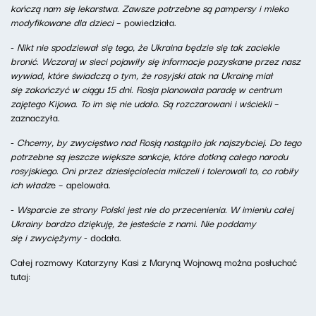
kończą nam się
lekarstwa. Zawsze potrzebne są pampersy i mleko
modyfikowane dla dzieci
– powiedziała.
-
Nikt nie spodziewał się tego, że Ukraina będzie się tak zaciekle
bronić. Wczoraj w sieci pojawiły się informacje pozyskane przez nasz
wywiad, które świadczą o tym, że rosyjski atak na Ukrainę miał
się zakończyć w ciągu 15 dni. Rosja planowała paradę w centrum
zajętego Kijowa. To im się nie udało. Są rozczarowani i wściekli
–
zaznaczyła.
-
Chcemy, by zwycięstwo nad Rosją nastąpiło jak najszybciej. Do tego
potrzebne są jeszcze większe sankcje, które dotkną całego narodu
rosyjskiego. Oni przez dziesięciolecia milczeli i tolerowali to, co robiły
ich władz
e – apelowała.
-
Wsparcie ze strony Polski jest nie do przecenienia. W imieniu całej
Ukrainy bardzo dziękuję, że jesteście z nami. Nie poddamy
się i zwyciężymy
- dodała.
Całej rozmowy Katarzyny Kasi z Maryną Wojnową można posłuchać
tutaj: