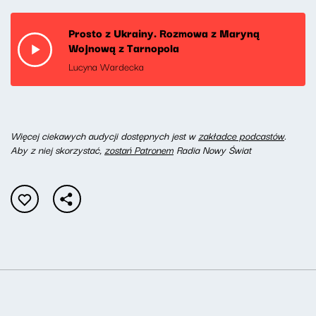
Prosto z Ukrainy. Rozmowa z Maryną
Wojnową z Tarnopola
Lucyna Wardecka
W
ięcej ciekawych audycji dostępnych jest w
zakładce podcastów
.
Aby z niej skorzystać,
zostań Patronem
Radia Nowy Świat