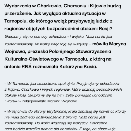
Wydarzenia w Charkowie, Chersoniu i Kijowie budzą
przerażenie. Jak wygląda aktualna sytuacja w
Tarnopolu, do którego wciąż przybywają ludzie z
regionów objętych bezpośrednimi atakami Rosji?
Skupiamy się na pomocy uchodźcom i wojsku. Nasz naród jest
– mówiła Maryna
zdeterminowany. W walkę włączają się wszyscy
Wojnowa, prezeska Polonijnego Stowarzyszenia
Kulturalno-Oświatowego w Tarnopolu, z którą na
antenie RNŚ rozmawiała Katarzyna Kasia.
-
W Tarnopolu jest stosunkowo spokojnie. Przyjmujemy uchodźców
z Kijowa, Charkowa i innych regionów, które doznają bezpośrednich
ataków Rosji. Skupiamy się na tym, żeby pomagać uchodźcom
i wojsku
– relacjonowała Maryna Wojnowa.
-
W tej chwili do obrony terytorialnej kraju zapisują się nawet ci, którzy
nie mają żadnego doświadczenia z bronią. Nasz naród jest
zdeterminowany. Do walki włączają się wszyscy. Potrzebna
nam będzie
wszelka pomoc dla obrońców. Z tego, co obserwuję