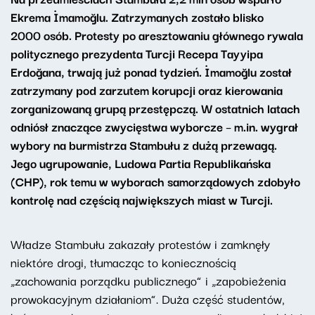
Ekrema İmamoğlu. Zatrzymanych zostało blisko
2000 osób. Protesty po aresztowaniu głównego rywala
politycznego prezydenta Turcji Recepa Tayyipa
Erdoğana, trwają już ponad tydzień. İmamoğlu został
zatrzymany pod zarzutem korupcji oraz kierowania
zorganizowaną grupą przestępczą. W ostatnich latach
odniósł znaczące zwycięstwa wyborcze – m.in. wygrał
wybory na burmistrza Stambułu z dużą przewagą.
Jego ugrupowanie, Ludowa Partia Republikańska
(CHP), rok temu w wyborach samorządowych zdobyło
kontrolę nad częścią największych miast w Turcji.
Władze Stambułu zakazały protestów i zamknęły
niektóre drogi, tłumacząc to koniecznością
„zachowania porządku publicznego” i „zapobieżenia
prowokacyjnym działaniom”. Duża część studentów,