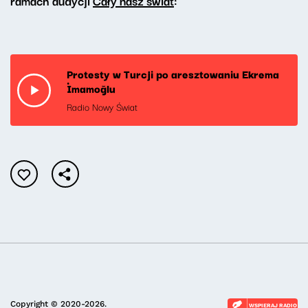
ramach audycji
Cały nasz świat
:
Protesty w Turcji po aresztowaniu Ekrema
İmamoğlu
Radio Nowy Świat
Copyright © 2020-2026.
WSPIERAJ RADIO