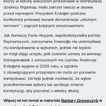
którzy w sobotę wieczorem protestowali w stambulskiej
dzielnicy Nişantaşı, miała zakryte twarze w obawie
przed represjami. Prezydent Erdoğan podczas
konferencji prasowej nazwał demonstracje „ulicznym
terrorem” i zagroził kolejnymi aresztowaniami.
Jak tłumaczy Esma Akçiçek, współzałożycielka portalu
Reymonta.com, zatrzymanie İmamoğlu nie uniemożliwia
mu kandydowania w wyborach, jednak nie będzie
on mógł objąć urzędu, jeśli zostanie uznany za winnego
któregokolwiek z zarzucanych mu czynów. Kadencja
Erdoğana wygasa w 2028 roku, a zgodnie
z obowiązującymi przepisami nie może on ponownie
kandydować. Istnieje jednak możliwość, że ogłosi
przedterminowe wybory lub spróbuje zmienić
konstytucję, aby pozostać u władzy dłużej.
Więcej na ten temat w materiale
Barbary Gregorczyk
w