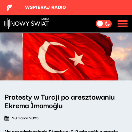
WSPIERAJ RADIO
Protesty w Turcji po aresztowaniu
Ekrema İmamoğlu
28 marca 2025
Na przedmieściach Stambułu 2,2 mln osób wsparło