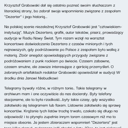
Krzysztof Grabowski dał się ostatnio poznać swoim słuchaczom z
literackiej strony, bo zebrał swoje wspomnienia związane z zespołem
"Dezerter" i jego historią...
Na polskiej scenie niezależnej Krzysztof Grabowski jest "człowiekiem-
instytucją". Muzyk Dezertera, grafik, autor tekstów, pisarz, prowadzący
audycje w Radiu Nowy Świat. Tym razem wziął na warsztat
koncertowe doświadczenia Dezertera z czasów minionych i tych
najnowszych, gdy podróżowanie po Polsce z zespołem było walką z
materią. Zbiór anegdot opowiadających przygody związane z
podróżowaniem z punk rockiem po świecie. Czasem zabawne,
czasem smutne, ale zawsze interesujące z garścią przemyśleń. O
zebranych artefaktach redaktor Grabowski opowiedział w audycji W
środku dnia Janowi Niebudkowi:
Telegramy bywały różne, w różnym tonie.. Takie telegramy w
archiwum mam i one oczywiście do nas docierały. Były telefony
stacjonarne, ale to była rzadkość...były takie czasy, gdy wszystko
załatwiało się telegramem lub faxem. Listownie załatwiało się sprawę
koncertów. Krążenie tych listów trochę trwało, czekało się długo na
odpowiedź i to płynęło zupełnie innym torem czasowym niż ma to
miejsce obecnie. Ja jestem zbieraczem wspomnień "Dezertera" jest
tego kilka skrzyń, zwłaszcza jeśli chodzi o listy. "Ooo, to jest ciekawe",