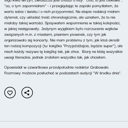
"oo, o tym zapomniałem" - i przeglądając te zapiski pomyślałem, że
warto sobie i światu i o nich przypomnieć. Na etapie redakcji miałem
dylemat, czy układać treść chronologicznie, ale uznałem, że to nie
miałoby takiej wartości. Spisywałem wspomnienia w takiej kolejności,
w jakiej następowały. Jedynym wyjątkiem było rozrzucenie wątków
związanych m.in. z miastami, pisaniem piosenek, czy tym jak
organizowało się koncerty. Nie mam problemu z tym, jak ktoś określi
ten rodzaj kompozycji (tu: książka "Przyjeżdżajcie, będzie super"), ale
niech każdy nazywa tę książkę tak, jak chce. Biorę na klatę wszystkie
uwagi literackie, jednak zrobiłem wszystko tak, jak chciałem.
Opowiadał w czwartkowe przedpołudnie redaktor Grabowski.
Rozmowy możecie posłuchać w podcastach audycji "W środku dnia".