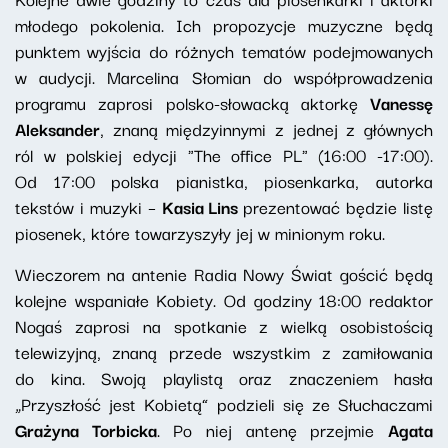
młodego pokolenia. Ich propozycje muzyczne będą
punktem wyjścia do różnych tematów podejmowanych
w audycji. Marcelina Słomian do współprowadzenia
programu zaprosi polsko-słowacką aktorkę
Vanessę
Aleksander
, znaną międzyinnymi z jednej z głównych
ról w polskiej edycji "The office PL" (16:00 -17:00).
Od 17:00 polska pianistka, piosenkarka, autorka
tekstów i muzyki –
Kasia Lins
prezentować będzie listę
piosenek, które towarzyszyły jej w minionym roku.
Wieczorem na antenie Radia Nowy Świat gościć będą
kolejne wspaniałe Kobiety. Od godziny 18:00 redaktor
Nogaś zaprosi na spotkanie z wielką osobistością
telewizyjną, znaną przede wszystkim z zamiłowania
do kina. Swoją playlistą oraz znaczeniem hasła
„Przyszłość jest Kobietą” podzieli się ze Słuchaczami
Grażyna Torbicka
. Po niej antenę przejmie
Agata