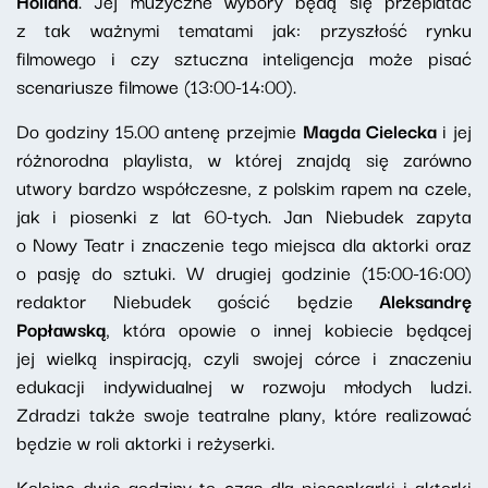
Holland
. Jej muzyczne wybory będą się przeplatać
z tak ważnymi tematami jak: przyszłość rynku
filmowego i czy sztuczna inteligencja może pisać
scenariusze filmowe (13:00-14:00).
Do godziny 15.00 antenę przejmie
Magda Cielecka
i jej
różnorodna playlista, w której znajdą się zarówno
utwory bardzo współczesne, z polskim rapem na czele,
jak i piosenki z lat 60-tych. Jan Niebudek zapyta
o Nowy Teatr i znaczenie tego miejsca dla aktorki oraz
o pasję do sztuki. W drugiej godzinie (15:00-16:00)
redaktor Niebudek gościć będzie
Aleksandrę
Popławską
, która opowie o innej kobiecie będącej
jej wielką inspiracją, czyli swojej córce i znaczeniu
edukacji indywidualnej w rozwoju młodych ludzi.
Zdradzi także swoje teatralne plany, które realizować
będzie w roli aktorki i reżyserki.
Kolejne dwie godziny to czas dla piosenkarki i aktorki