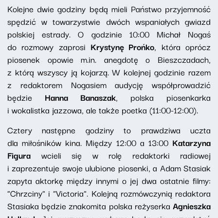
Kolejne dwie godziny będą mieli Państwo przyjemność
spędzić w towarzystwie dwóch wspaniałych gwiazd
polskiej estrady. O godzinie 10:00 Michał Nogaś
do rozmowy zaprosi
Krystynę Prońko
, która oprócz
piosenek opowie m.in. anegdotę o Bieszczadach,
z którą wszyscy ją kojarzą. W kolejnej godzinie razem
z redaktorem Nogasiem audycję współprowadzić
będzie
Hanna Banaszak
, polska piosenkarka
i wokalistka jazzowa, ale także poetka (11:00-12:00).
Cztery następne godziny to prawdziwa uczta
dla miłośników kina. Między 12:00 a 13:00
Katarzyna
Figura
wcieli się w rolę redaktorki radiowej
i zaprezentuje swoje ulubione piosenki, a Adam Stasiak
zapyta aktorkę między innymi o jej dwa ostatnie filmy:
"Chrzciny" i "Victoria". Kolejną rozmówczynią redaktora
Stasiaka będzie znakomita polska reżyserka
Agnieszka