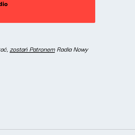
dio
tać,
zostań Patronem
Radia Nowy