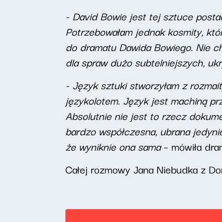
- David Bowie jest tej sztuce postac
Potrzebowałam jednak kosmity, który
do dramatu Dawida Bowiego. Nie chc
dla spraw dużo subtelniejszych, uk
- Język sztuki stworzyłam z rozmai
językolotem. Język jest machiną pr
Absolutnie nie jest to rzecz dokume
bardzo współczesna, ubrana jedynie 
że wyniknie
ona sama
– mówiła dra
Całej rozmowy Jana Niebudka z Do