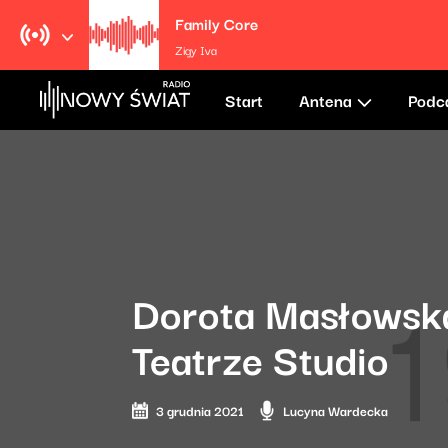
Family Core
Zigy Iva
Start
Antena
Podc
Dorota Masłowska
Teatrze Studio
3 grudnia 2021
Lucyna Wardecka