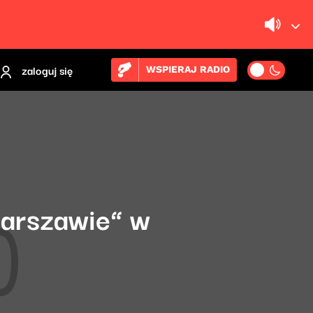
zaloguj się
WSPIERAJ RADIO
arszawie” w