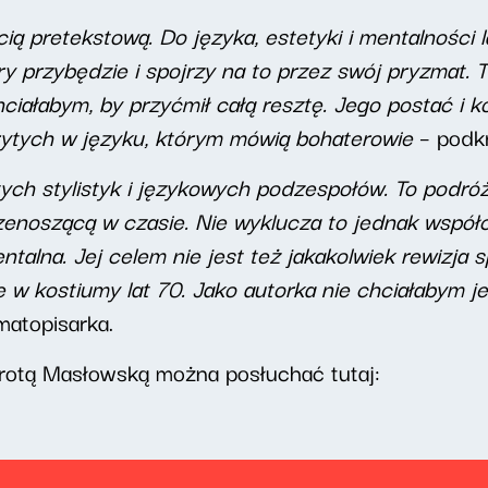
ią pretekstową. Do języka, estetyki i mentalności l
 przybędzie i spojrzy na to przez swój pryzmat. T
iałabym, by przyćmił całą resztę. Jego postać i 
rytych w języku, którym mówią bohaterowie
– podkr
tych stylistyk i językowych podzespołów. To podróż
zenoszącą w czasie. Nie wyklucza to jednak współc
ntalna. Jej celem nie jest też jakakolwiek rewizja
w kostiumy lat 70. Jako autorka nie chciałabym je
matopisarka.
rotą Masłowską można posłuchać tutaj: