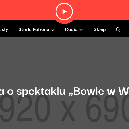
asty
Strefa Patrona
Radio
Sklep
 o spektaklu „Bowie w W