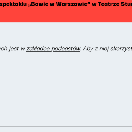
spektaklu „Bowie w Warszawie” w Teatrze Stu
ych jest w
zakładce podcastów
. Aby z niej skorzys