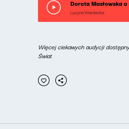
Dorota Masłowska o 
Lucyna Wardecka
Więcej ciekawych audycji dostępn
Świat