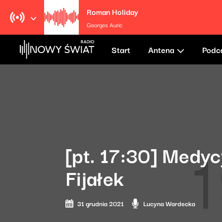
Roman Holiday
Georges Auric
Start
Antena
Podc
[pt. 17:30] Medy
Fijałek
31 grudnia 2021
Lucyna Wardecka