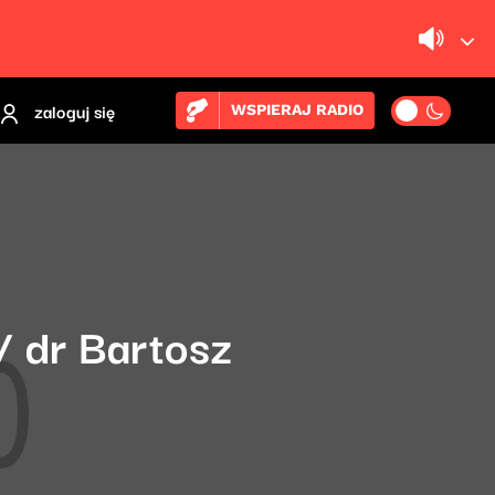
zaloguj się
WSPIERAJ RADIO
/ dr Bartosz