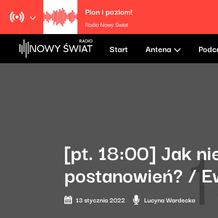
Pion i poziom!
Radio Nowy Świat
Start
Antena
Podc
[pt. 18:00] Jak n
postanowień? / E
13 stycznia 2022
Lucyna Wardecka