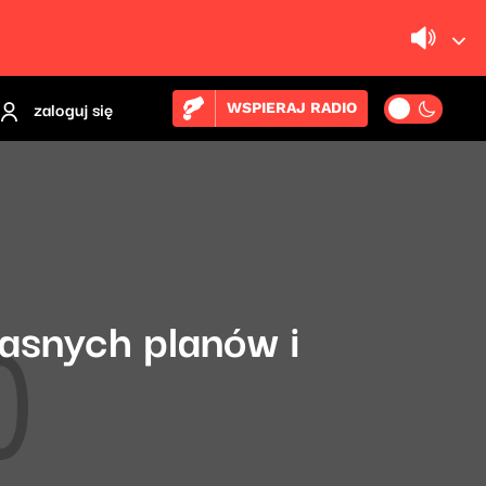
zaloguj się
WSPIERAJ RADIO
łasnych planów i