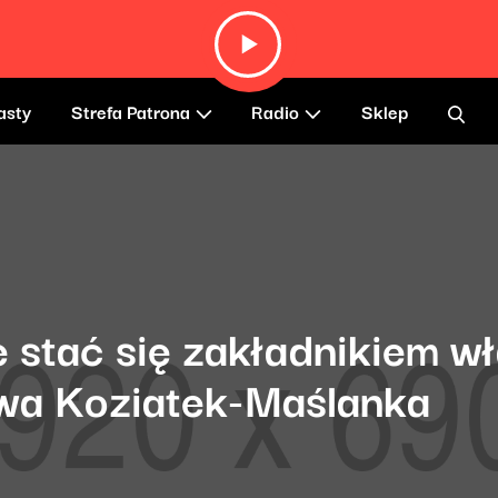
asty
Strefa Patrona
Radio
Sklep
ie stać się zakładnikiem w
wa Koziatek-Maślanka