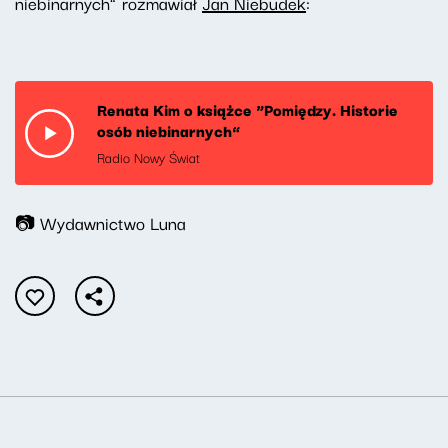
niebinarnych” rozmawiał
Jan Niebudek
:
Renata Kim o książce “Pomiędzy. Historie
osób niebinarnych”
Radio Nowy Świat
📷 Wydawnictwo Luna