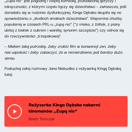
„Zupa nic” jest pogodną i ciepłą komedią, pozbawioną goryczy i
toksyczności, z którymi często łączy się dzieciństwo – zwłaszcza, jeśli
dorastało się w rodzinie dysfunkcyjnej. Kinga Dębska skupiła się na
opowiedzeniu o „słodkich smakach dzieciństwa”. Wspomina choćby
popularną w czasach PRL-u „zupę nic” (“z mleka, z żółtek, z piany
ubitej z białek z cukrem i wanilią; synonim szczęścia”) czy odnosi się
do rzeczywistości „trzepakowej”.
–
Miałam taką potrzebę, żeby zrobić film w konwencji zen, żeby
nas uspokoić i żeby zobaczyć, że w nicnierobieniu jest bardzo dużo
sensu.
Posłuchaj całej rozmowy Jana Niebudka z reżyserką Kingą Dębską
tutaj:
Reżyserka Kinga Dębska nakarmi
kinomanów „Zupą nic”
Beata Tomczyk