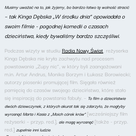
Musimy uważać na to, jak żyjemy, bo bardzo łatwo tę wolność stracić
– tak Kinga Dębska „W środku dnia” opowiadała o
swoim filmie - pogodnej komedii o czasach
dzieciństwa, kiedy bywaliśmy bardzo szczęśliwi.
Podczas wizyty w studiu
Radia Nowy Świat
, reżyserka
Kinga Dębska nie kryła zachwytu nad procesem
powstawania „Zupy nic”, w który byli zaangażowani
m.in. Artur Andrus, Monika Borzym i Łukasz Borowiecki;
autorzy piosenki promującej film. Sięgała również
pamięcią do czasów swojego dzieciństwa, które stało
się inspiracją do powstania fabuły. –
To film o dzieciństwie
dwóch dziewczynek, z których akurat tak się zdarzyło, że mogłyby
[wcześniejszy film
wyrosnąć Marta i Kasia z „Moich córek krów”
reżyserki – przyp. red.],
[także - przyp.
ale mogą wyrosnąć
red.]
.
zupełnie inni ludzie