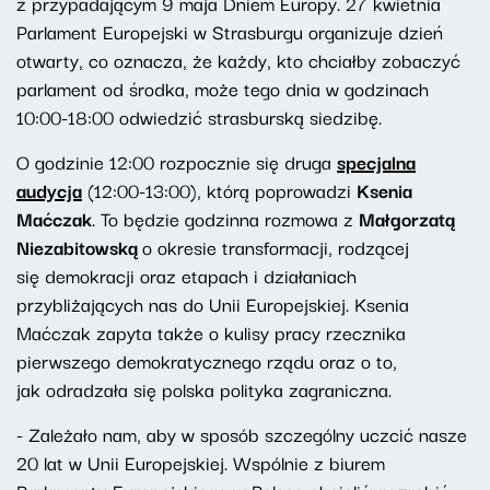
z przypadającym 9 maja Dniem Europy. 27 kwietnia
Parlament Europejski w Strasburgu organizuje dzień
otwarty, co oznacza, że każdy, kto chciałby zobaczyć
parlament od środka, może tego dnia w godzinach
10:00-18:00 odwiedzić strasburską siedzibę.
O godzinie 12:00 rozpocznie się druga
specjalna
audycja
(12:00-13:00), którą poprowadzi
Ksenia
Maćczak
. To będzie godzinna rozmowa z
Małgorzatą
Niezabitowską
o okresie transformacji, rodzącej
się demokracji oraz etapach i działaniach
przybliżających nas do Unii Europejskiej. Ksenia
Maćczak zapyta także o kulisy pracy rzecznika
pierwszego demokratycznego rządu oraz o to,
jak odradzała się polska polityka zagraniczna.
- Zależało nam, aby w sposób szczególny uczcić nasze
20 lat w Unii Europejskiej. Wspólnie z biurem