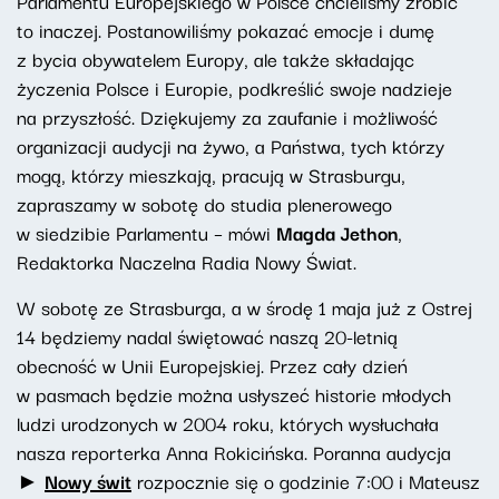
Parlamentu Europejskiego w Polsce chcieliśmy zrobić
to inaczej. Postanowiliśmy pokazać emocje i dumę
z bycia obywatelem Europy, ale także składając
życzenia Polsce i Europie, podkreślić swoje nadzieje
na przyszłość. Dziękujemy za zaufanie i możliwość
organizacji audycji na żywo, a Państwa, tych którzy
mogą, którzy mieszkają, pracują w Strasburgu,
zapraszamy w sobotę do studia plenerowego
w siedzibie Parlamentu – mówi
Magda Jethon
,
Redaktorka Naczelna Radia Nowy Świat.
W sobotę ze Strasburga, a w środę 1 maja już z Ostrej
14 będziemy nadal świętować naszą 20-letnią
obecność w Unii Europejskiej. Przez cały dzień
w pasmach będzie można usłyszeć historie młodych
ludzi urodzonych w 2004 roku, których wysłuchała
nasza reporterka Anna Rokicińska. Poranna audycja
►
Nowy świt
rozpocznie się o godzinie 7:00 i Mateusz