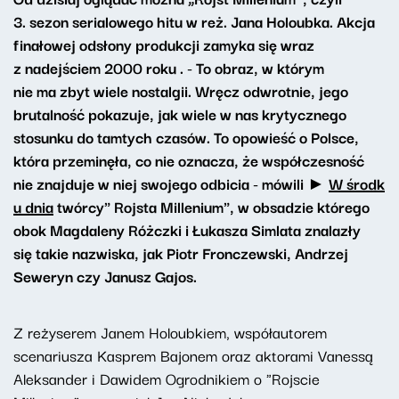
3. sezon serialowego hitu w reż. Jana Holoubka. Akcja
finałowej odsłony produkcji zamyka się wraz
z nadejściem 2000 roku . - To obraz, w którym
nie ma zbyt wiele nostalgii. Wręcz odwrotnie, jego
brutalność pokazuje, jak wiele w nas krytycznego
stosunku do tamtych czasów. To opowieść o Polsce,
która przeminęła, co nie oznacza, że współczesność
nie znajduje w niej swojego odbicia - mówili ►
W środk
u dnia
twórcy" Rojsta Millenium", w obsadzie którego
obok Magdaleny Różczki i Łukasza Simlata znalazły
się takie nazwiska, jak Piotr Fronczewski, Andrzej
Seweryn czy Janusz Gajos.
Z reżyserem Janem Holoubkiem, współautorem
scenariusza Kasprem Bajonem oraz aktorami Vanessą
Aleksander i Dawidem Ogrodnikiem o "Rojscie