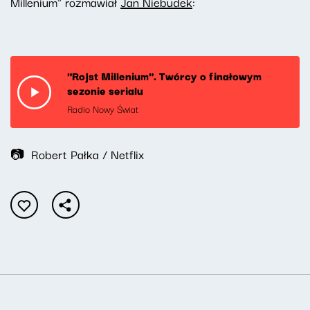
Millenium" rozmawiał
Jan Niebudek
:
"Rojst Millenium". Twórcy o finałowym
sezonie serialu
Radio Nowy Świat
📷 Robert Pałka / Netflix