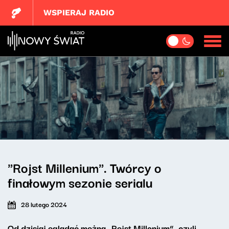
WSPIERAJ RADIO
"Rojst Millenium". Twórcy o
finałowym sezonie serialu
28 lutego 2024
Od dzisiaj oglądać można „Rojst Millenium”, czyli